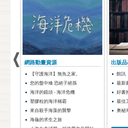
網路動畫資源
出版品
【守護海洋】無魚之家。
館訊
您的盤中飧 恐絕子絕孫
最新
海洋的鏡頭 - 海洋危機
好書
塑膠粒的海洋稱霸
最佳
來自殺手海藻的襲擊
奧秘
海龜的求生之旅