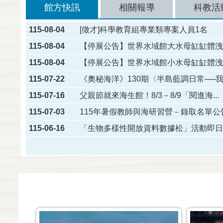
館方快訊
相關報導
科教活
115-08-04
[徵才]科學教育組專業類專案人員1名
115-08-04
【停展公告】世界水域館大水母缸缸體洩水
115-08-04
【停展公告】世界水域館小水母缸缸體洩水
115-07-22
《奧秘海洋》130期〈半島藍調日常──我..
115-07-16
父親節就來海生館！8/3－8/9「閱進海...
115-07-03
115年暑假教師與海研習營－錄取名單公
115-06-16
「生物多樣性開放資料數據松」活動即日起