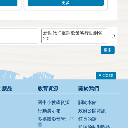
更多
新世代打擊詐欺策略行動綱領
TWCE
2.0
機處理
音
更多
出版品
教育資源
關於我們
國中小教學資源
關於本館
行動展示箱
政府公開資訊
多媒體影音管理平
館長的話
臺
組織編制與聯絡