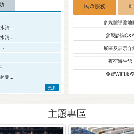
動
民眾服務
多媒體導覽地
清...
參觀諮詢Q&
清...
.
展區及展示介
夜宿海生館
告
免費WIFI服
開...
更多
主題專區