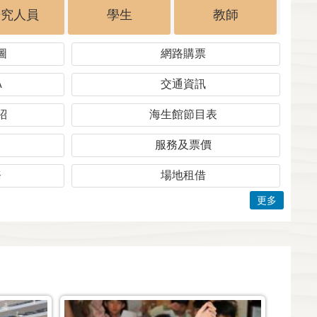
研究人員
學生
教師
圖
網路購票
A
交通資訊
紹
海生館節目表
服務及票價
務
場地租借
更多