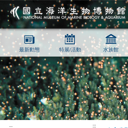
跳到主要內容區塊
最新動態
特展/活動
水族館
:::
:::