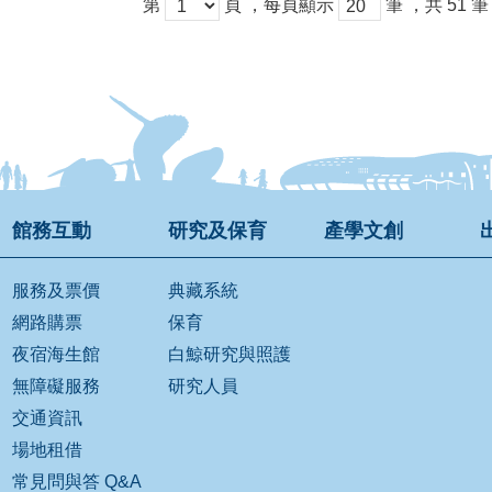
第
頁
，每頁顯示
筆
，共
51
筆
館務互動
研究及保育
產學文創
服務及票價
典藏系統
網路購票
保育
夜宿海生館
白鯨研究與照護
無障礙服務
研究人員
交通資訊
場地租借
常見問與答 Q&A