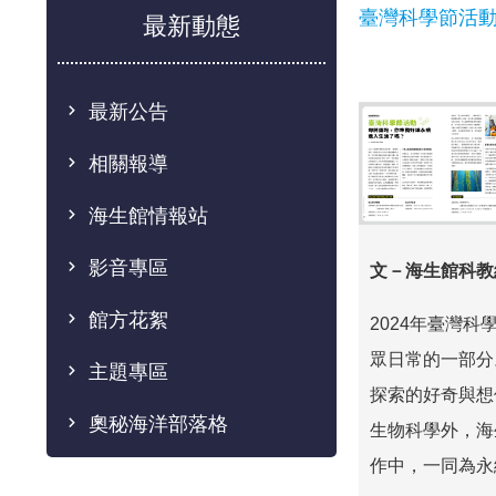
臺灣科學節活
最新動態
最新公告
相關報導
海生館情報站
影音專區
文－海生館科教
館方花絮
2024
年臺灣科
眾日常的一部分
主題專區
探索的好奇與想
奧秘海洋部落格
生物科學外，海
作中，一同為永