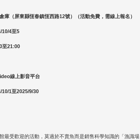
倉庫（屏東縣恆春鎮恆西路
12
號）（活動免費，需線上報名）
/10/4
至
5
0
至
21:00
ideo
線上影音平台
/10/1
至
2025/9/30
館最受歡迎的活動，莫過於不賣魚而是銷售科學知識的「漁識場