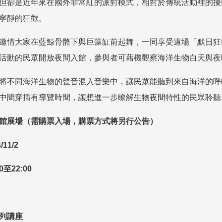
但卻是近年來在國外非常紅的派對模式，相對於傳統活動裡的擾
寧靜的狂歡。
邀情大家在藍鯨骨骼下與巨藻缸前起舞，一同享受這場「默日狂
活動的民眾開放夜間入館，參與者可藉機觀察海洋生物白天與夜
將不同海洋生物的聲音混入音樂中，讓民眾能聽到來自海洋的呼
中間穿插有導覽時間，讓想進一步瞭解生物夜間特性的民眾聆聽
館展場（需購票入場，購票方式將另行公告）
/11/2
0
至
22:00
列講座