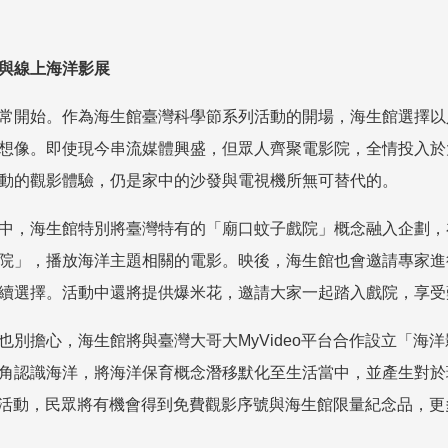
與線上海洋影展
常開始。作為海生館臺灣科學節系列活動的開場，海生館選擇以
想像。即使現今串流媒體興盛，但眾人齊聚電影院，全情投入於
動的觀影體驗，仍是家中的沙發與電視機所無可替代的。
中，海生館特別將臺灣特有的「廟口蚊子戲院」概念融入企劃，
院」，播放海洋主題相關的電影。映後，海生館也會邀請專家進
續選擇。活動中還將提供爆米花，邀請大家一起踏入戲院，享受
也別擔心，海生館將與臺灣大哥大
MyVideo
平台合作設立「海洋
角認識海洋，將海洋保育概念潛移默化至生活當中，並產生對於
活動，民眾將有機會得到免費觀影序號與海生館限量紀念品，更