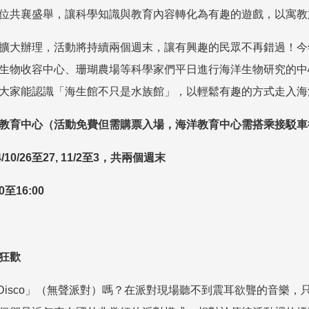
位共襄盛舉，讓科學知識與教育內容轉化為有趣的遊戲，以寓教
擴大辦理，活動將持續兩個週末，讓有興趣的民眾不再錯過！今
生物收容中心、珊瑚農場等科學家們平日進行海洋生物研究的中
大家能認識「海生館不只是水族館」，以輕鬆有趣的方式走入海
教育中心（活動免費但需購票入場，海洋教育中心需搭乘接駁車
/10/26
至
27, 11/2
至
3
，共兩個週末
0
至
16:00
狂歡
Disco
」（無聲派對）嗎？在派對現場聽不到震耳欲聾的音樂，