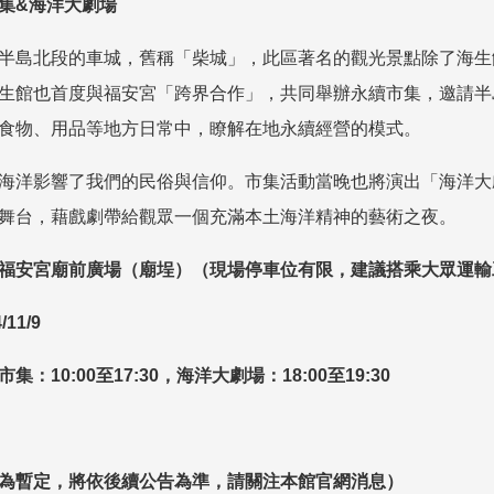
集
&
海洋大劇場
半島北段的車城，舊稱「柴城」，此區著名的觀光景點除了海生
生館也首度與福安宮「跨界合作」，共同舉辦永續市集，邀請半
食物、用品等地方日常中，瞭解在地永續經營的模式。
海洋影響了我們的民俗與信仰。市集活動當晚也將演出「海洋大
舞台，藉戲劇帶給觀眾一個充滿本土海洋精神的藝術之夜。
福安宮廟前廣場（廟埕）（現場停車位有限，建議搭乘大眾運輸
/11/9
市集：
10:00
至
17:30
，海洋大劇場：
18:00
至
19:30
為暫定，將依後續公告為準，請關注本館官網消息）