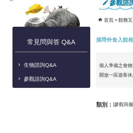
參觀諮詢
首頁
館務互
攜帶外食入館
常見問與答 Q&A
生物諮詢Q&A
個人準備之食物
開放一區遊客休
參觀諮詢Q&A
類別：
[參觀與服