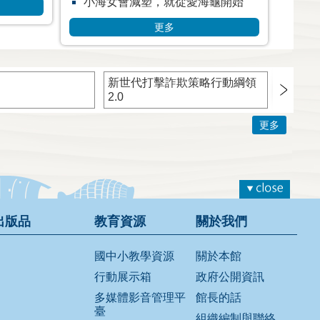
龜開始
更多
新世代打擊詐欺策略行動綱領
TWCE
2.0
機處理
音
更多
出版品
教育資源
關於我們
國中小教學資源
關於本館
行動展示箱
政府公開資訊
多媒體影音管理平
館長的話