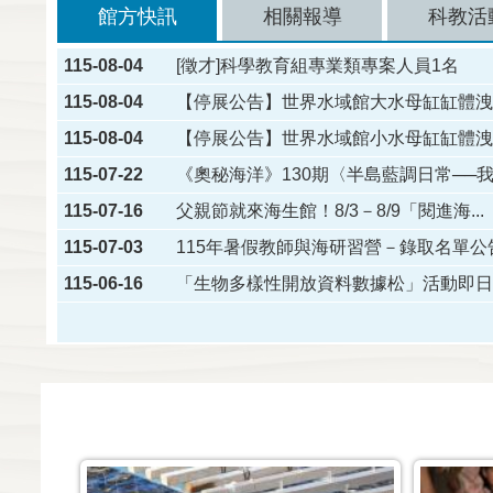
館方快訊
相關報導
科教活
115-08-04
[徵才]科學教育組專業類專案人員1名
115-08-04
【停展公告】世界水域館大水母缸缸體洩水
115-08-04
【停展公告】世界水域館小水母缸缸體洩水
115-07-22
《奧秘海洋》130期〈半島藍調日常──我..
115-07-16
父親節就來海生館！8/3－8/9「閱進海...
115-07-03
115年暑假教師與海研習營－錄取名單公
115-06-16
「生物多樣性開放資料數據松」活動即日起