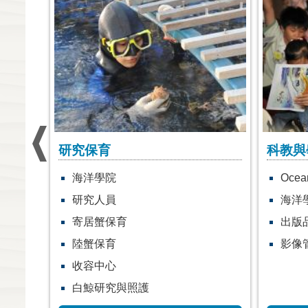
科教與學習
官方頻
Ocean Tag 學習網
奧秘
海洋學校計畫
Yout
出版品服務專區
活動F
影像管理系統
官方F