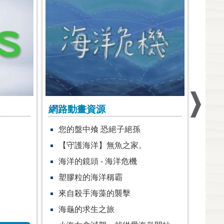
出版品專區
研究
館訊
海
最新書籍
研
好書推薦
寄
最佳工具書
陸
奧秘海洋部落格
收
白