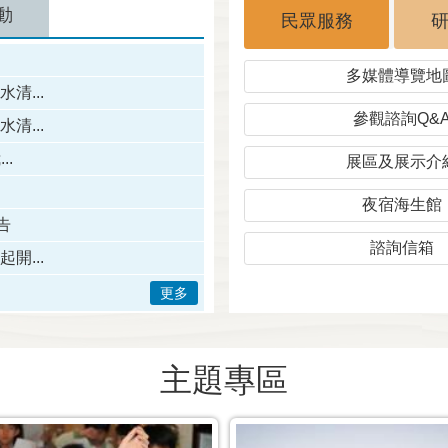
動
民眾服務
多媒體導覽地
清...
參觀諮詢Q&
清...
.
展區及展示介
夜宿海生館
告
諮詢信箱
開...
更多
主題專區