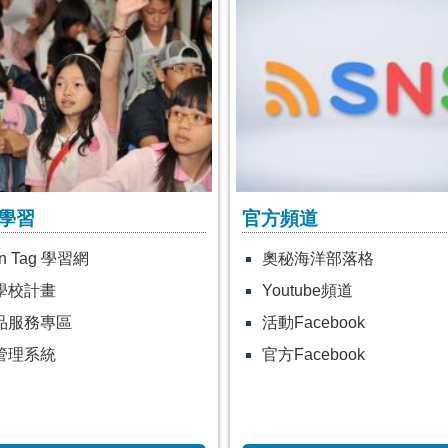
道
網路動畫資源
海洋部落格
您的盤中飧 恐絕子絕孫
ube頻道
【守護海洋】無魚之家。
acebook
海洋的鏡頭 - 海洋危機
acebook
塑膠粒的海洋稱霸
來自殺手海藻的襲擊
海龜的求生之旅