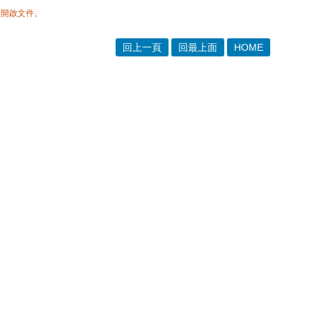
體開啟文件。
回上一頁
回最上面
HOME