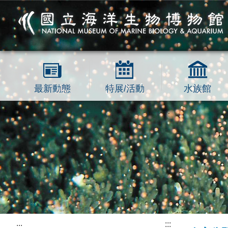
跳到主要內容區塊
最新動態
特展/活動
水族館
:::
:::