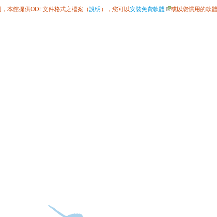
利，本館提供ODF文件格式之檔案（
說明
），您可以
安裝免費軟體
或以您慣用的軟