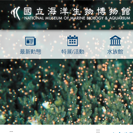
跳到主要內容區塊
最新動態
特展/活動
水族館
:::
:::