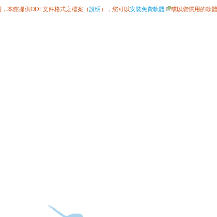
利，本館提供ODF文件格式之檔案（
說明
），您可以
安裝免費軟體
或以您慣用的軟