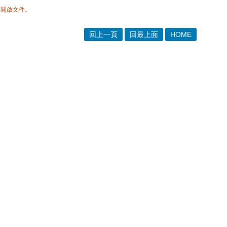
體開啟文件。
回上一頁
回最上面
HOME