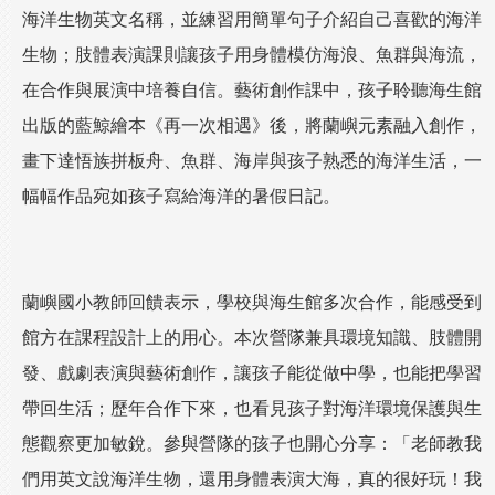
海洋生物英文名稱，並練習用簡單句子介紹自己喜歡的海洋
生物；肢體表演課則讓孩子用身體模仿海浪、魚群與海流，
在合作與展演中培養自信。藝術創作課中，孩子聆聽海生館
出版的藍鯨繪本《再一次相遇》後，將蘭嶼元素融入創作，
畫下達悟族拼板舟、魚群、海岸與孩子熟悉的海洋生活，一
幅幅作品宛如孩子寫給海洋的暑假日記。
蘭嶼國小教師回饋表示，學校與海生館多次合作，能感受到
館方在課程設計上的用心。本次營隊兼具環境知識、肢體開
發、戲劇表演與藝術創作，讓孩子能從做中學，也能把學習
帶回生活；歷年合作下來，也看見孩子對海洋環境保護與生
態觀察更加敏銳。參與營隊的孩子也開心分享：「老師教我
們用英文說海洋生物，還用身體表演大海，真的很好玩！我