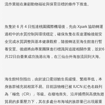
流作業能在兼顧動物福祉與保育目標的條件下推進。
魚隻於 6 月 4 日抵達桃園國際機場後，先由 Xpark 協助轉運
過程中的水質控制與環境穩定，確保魚隻在長途運輸後能安
全完成水質調整與基本健康觀察，隨後轉送至海生館進行暫
養安置。後續將由專業團隊進行標識與追蹤相關作業，並於6
月22日自臺東成功漁港出海，在三仙台外海放流回到大海。
海生館特別指出，由於波口鱟頭鱝生長緩慢、繁殖率低，本
身族群補充就相當不易。目前該物種已被 IUCN 紅色名錄列
為「極危（CR）」等級。在棲地喪失、沿岸捕撈與高價魚翅
貿易的多重壓力下，其在多處分布海域的族群量已出現嚴重