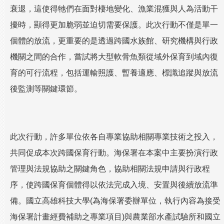
衰退，這使得牠們在面對棲地變化、漁業混獲與人為活動干
擾時，顯得更加脆弱並迫切需要保護。此次行動不僅是單一
個體的放流，更重要的是透過跨國水族館、研究機構與行政
機關之間的合作，嘗試將大型軟骨魚類從域外保育到域內復
育的可行流程，包括運輸照護、暫養適應、標識追蹤與放流
後監測等關鍵環節。
此次行動，許多單位依各自專業協助相關專業技術之投入，
共同促成本次跨國保育行動。海保署在本案中主要扮演行政
管理與法規協助之關鍵角色，協助相關法規申請與行政程
序，使跨國保育個體得以依法完成入境、安置與後續放流準
備。國立高雄科技大學(為海保署委辦單位，執行內容為接受
海保署計畫經費補助之專業項目)與農業部水產試驗所和國立