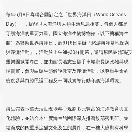
每年6月8日為聯合國訂定之「世界海洋日（World Oceans
Day）」，提醒世人海洋與人類生活息息相關，每個人都是
守護海洋的重要力量。國立海洋生物博物館（以下簡稱海生
館）為響應世界海洋日，於6月6日舉辦「悠游海洋基地探索
與淨灘活動」，活動於上午9時30分開幕，邀請原民團體瑪莎
露樂團掀開序曲，並由館長溫志宏攜手車城鄉長陳政雄與現
場貴賓，參與白鯨生態解說教室及淨灘活動，以尊重生命的
態度參與白鯨照護工程及一同以實際行動守護海洋環境。
海生館表示當天活動現場精心規劃多元豐富的海洋教育與文
化體驗，並結合本年度海生館團隊深入排灣族部落調研、集
結而成的四重溪漁獵文化及生態展件，在一樓大廳則有科學