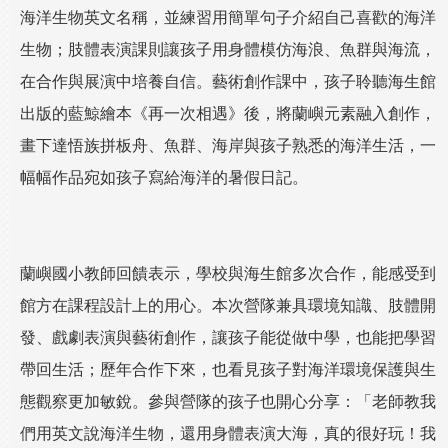
海洋生物英文名稱，並練習用簡單句子介紹自己喜歡的海洋
生物；肢體表演課則讓孩子用身體模仿海浪、魚群與海流，
在合作與展演中培養自信。藝術創作課中，孩子聆聽海生館
出版的藍鯨繪本《再一次相遇》後，將蘭嶼元素融入創作，
畫下達悟族拼板舟、魚群、海岸與孩子熟悉的海洋生活，一
幅幅作品宛如孩子寫給海洋的暑假日記。
蘭嶼國小教師回饋表示，學校與海生館多次合作，能感受到
館方在課程設計上的用心。本次營隊兼具環境知識、肢體開
發、戲劇表演與藝術創作，讓孩子能從做中學，也能把學習
帶回生活；歷年合作下來，也看見孩子對海洋環境保護與生
態觀察更加敏銳。參與營隊的孩子也開心分享：「老師教我
們用英文說海洋生物，還用身體表演大海，真的很好玩！我