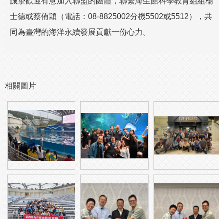
誠摯歡迎有意加入聯盟的團體，聯繫海生館科學教育組組楊
士德或蔡侑穎（電話：08-8825002分機5502或5512），共
同為臺灣的海洋永續發展貢獻一份心力。
相關圖片