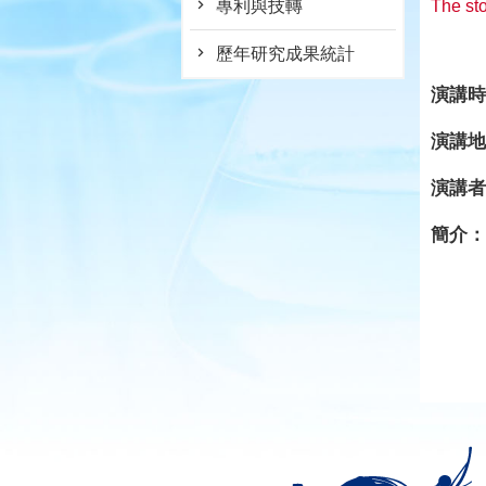
專利與技轉
The sto
歷年研究成果統計
演講時
演講地
演講者
簡介：