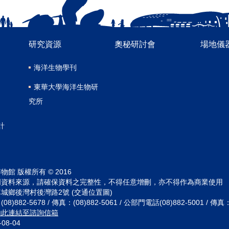
研究資源
奧秘研討會
場地儀
海洋生物學刊
東華大學海洋生物研
究所
計
館 版權所有 © 2016
明資料來源，請確保資料之完整性，不得任意增刪，亦不得作為商業使用
城鄉後灣村後灣路2號 (交通位置圖)
882-5678 / 傳真：(08)882-5061 / 公部門電話(08)882-5001 / 傳真：(
由此連結至諮詢信箱
-08-04