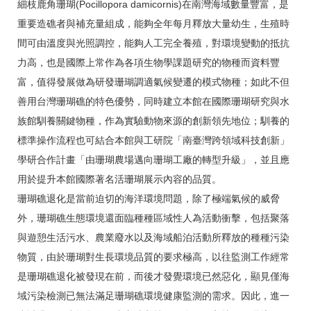
細枝鹿角珊瑚(Pocillopora damicornis)在南灣海域數量豐富，是
重要造礁者與補充量組成，能夠全年每月釋放大量幼生，生殖時
間可由溫度與光照調控，能夠人工完全養殖，對環境變動的抵抗
力高，也是國際上常作為各項生物學課題研究的物種而資料豐
富，值得發展做為研發珊瑚調適氣候變遷的模式物種；如此不但
善用台灣珊瑚礁的特色優勢，同時建立本館在國際珊瑚研究與水
族館馴養關鍵物種，作為實驗動物來源的創新領先地位；馴養的
標準操作流程也可結合本館與工研院「南臺灣跨領域科技創新」
學研合作計畫「由珊瑚農場邁向珊瑚工廠的轉型升級」，並且應
用於提升本館國際著名活珊瑚展示內容的品質。
珊瑚礁退化是當前迫切的海洋環境問題，除了極端氣候的威脅
外，珊瑚礁生態環境還面臨種種區域性人為活動衝擊，包括聚落
與遊憩生活污水、農業廢水以及海域船泊活動所釋放的種種污染
物質，由於珊瑚對生長環境品質的要求極高，以往監測工作經常
是珊瑚礁退化被發現在前，而後才發覺環境已然惡化，顯見僅海
域污染檢測已無法滿足珊瑚礁環境健康監測的需求。因此，進一