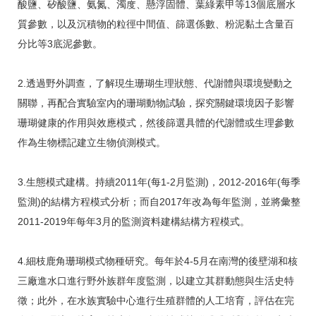
酸鹽、矽酸鹽、氨氮、濁度、懸浮固體、葉綠素甲等13個底層水
質參數，以及沉積物的粒徑中間值、篩選係數、粉泥黏土含量百
分比等3底泥參數。
2.透過野外調查，了解現生珊瑚生理狀態、代謝體與環境變動之
關聯，再配合實驗室內的珊瑚動物試驗，探究關鍵環境因子影響
珊瑚健康的作用與效應模式，然後篩選具體的代謝體或生理參數
作為生物標記建立生物偵測模式。
3.生態模式建構。持續2011年(每1-2月監測)，2012-2016年(每季
監測)的結構方程模式分析；而自2017年改為每年監測，並將彙整
2011-2019年每年3月的監測資料建構結構方程模式。
4.細枝鹿角珊瑚模式物種研究。每年於4-5月在南灣的後壁湖和核
三廠進水口進行野外族群年度監測，以建立其群動態與生活史特
徵；此外，在水族實驗中心進行生殖群體的人工培育，評估在完