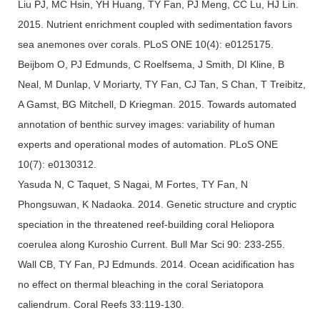
Liu PJ, MC Hsin, YH Huang, TY Fan, PJ Meng, CC Lu, HJ Lin.
2015. Nutrient enrichment coupled with sedimentation favors
sea anemones over corals. PLoS ONE 10(4): e0125175.
Beijbom O, PJ Edmunds, C Roelfsema, J Smith, DI Kline, B
Neal, M Dunlap, V Moriarty, TY Fan, CJ Tan, S Chan, T Treibitz,
A Gamst, BG Mitchell, D Kriegman. 2015. Towards automated
annotation of benthic survey images: variability of human
experts and operational modes of automation. PLoS ONE
10(7): e0130312.
Yasuda N, C Taquet, S Nagai, M Fortes, TY Fan, N
Phongsuwan, K Nadaoka. 2014. Genetic structure and cryptic
speciation in the threatened reef-building coral Heliopora
coerulea along Kuroshio Current. Bull Mar Sci 90: 233-255.
Wall CB, TY Fan, PJ Edmunds. 2014. Ocean acidification has
no effect on thermal bleaching in the coral Seriatopora
caliendrum. Coral Reefs 33:119-130.