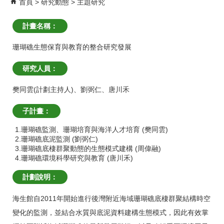
首頁
研究動態
主題研究
計畫名稱：
珊瑚礁生態保育與教育的整合研究發展
研究人員：
樊同雲(計劃主持人)
、
劉弼仁
、
唐川禾
子計畫：
1.珊瑚礁監測、珊瑚培育與海洋人才培育 (樊同雲)
2.珊瑚礁底泥監測 (劉弼仁)
3.珊瑚礁底棲群聚動態的生態模式建構 (周偉融)
4.珊瑚礁環境科學研究與教育 (唐川禾)
計劃說明：
海生館自2011年開始進行後灣附近海域珊瑚礁底棲群聚結構時空
變化的監測，並結合水質與底泥資料建構生態模式，因此有效掌