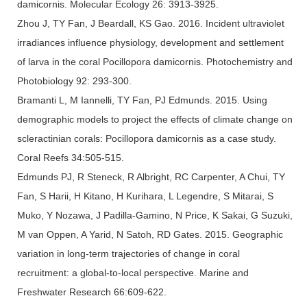
damicornis. Molecular Ecology 26: 3913-3925.
Zhou J, TY Fan, J Beardall, KS Gao. 2016. Incident ultraviolet
irradiances influence physiology, development and settlement
of larva in the coral Pocillopora damicornis. Photochemistry and
Photobiology 92: 293-300.
Bramanti L, M Iannelli, TY Fan, PJ Edmunds. 2015. Using
demographic models to project the effects of climate change on
scleractinian corals: Pocillopora damicornis as a case study.
Coral Reefs 34:505-515.
Edmunds PJ, R Steneck, R Albright, RC Carpenter, A Chui, TY
Fan, S Harii, H Kitano, H Kurihara, L Legendre, S Mitarai, S
Muko, Y Nozawa, J Padilla-Gamino, N Price, K Sakai, G Suzuki,
M van Oppen, A Yarid, N Satoh, RD Gates. 2015. Geographic
variation in long-term trajectories of change in coral
recruitment: a global-to-local perspective. Marine and
Freshwater Research 66:609-622.