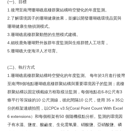
(一)、目標
1.後灣至南灣珊瑚礁底棲群聚結構時空變化的年度監測。
2.了解環境因子的珊瑚健康效果，並據以開發珊瑚礁環境品質與
珊瑚健康生物偵測模式。
3.珊瑚礁底棲群聚動態的生態模式建構。
4.細枝鹿角珊瑚野外族群年度監測與生殖群體人工培育 。
5.珊瑚礁大使海洋人才培育。
(二)、執行方式
1.珊瑚礁底棲群聚結構時空變化的年度監測。 每年於3月進行後灣
至南灣8個地點珊瑚礁底棲群聚結構與重要環境因子的監測；底棲
群聚結構以固定橫截線方框取樣法監測，每個地點在6-8公尺有3
條平行等深線的10 公尺測線，彼此間隔10 公尺，使用 35 x 35公
分的框架連續拍照，以CPCe v3.5(Coral Point Count With Excel
6 extensions）和每個框架有50 個隨機樣點分析。監測的環境因
子有水溫、鹽度、酸鹼度、生化需氧量、硝酸鹽、亞硝酸鹽、磷