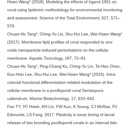
Hsien Wang* (2018). Modeling the effects of Irgarol 1051 on
coral using lipidomic methodology for environmental monitoring
and assessment. Science of the Total Environment, 627, 571–
578.
Chuan-Ho Tang*, Ching-Yu Lin, Shu-Hui Lee, Wei-Hsien Wang*
(2017). Membrane lipid profiles of coral responded to zinc
oxide nanoparticle-induced perturbations on the cellular
membrane. Aquatic Toxicology, 187, 72–81.
Chuan-Ho Tang*, Ping-Chang Ku, Ching-Yu Lin, Te-Hao Chen,
Kuo-Hsin Lee, Shu-Hui Lee, Wei-Hsien Wang* (2015). Intra-
colonial functional differentiation-related modulation of the
cellular membrane in a pocilloporid coral Seriatopora
caliendrum. Marine Biotechnology, 17, 633–643.
Fan TY, YC Hsieh, KH Lin, FW Kuo, K Soong, CJ McRae, PJ
Edmunds, LS Fang. 2017. Plasticity in lunar timing of larval
release of two brooding pocilloporid corals in an internal tide-