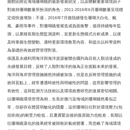
握館區附近海域珊瑚礁的最新發展狀況，以及瞭解重要環境因子
對維持珊瑚數量所扮演的角色；2011-2016年6月珊瑚數量呈現穩
定或快速增加；不過，2016年7月後陸續發生珊瑚大白化、颱
風、豪雨等事件，對珊瑚礁發展造成負面衝擊，值得持續每年監
測，以累積長期生態監測資料，並更新生態模式分析成果，以便
及時掌握生態變動、適時更新環境教育內容、和提出以科學資料
為基礎的有效經營管理對策。
保護及永續利用海洋與海洋資源被聯合國列為目前人類須達成的
永續發展目標，反映了人類對海洋的做為正在扼殺未來的發展。
海洋與海岸管理措施雖然持續被加強，但是在反映管理措施的成
效與盲點上，經常遭遇時效性與明確性的問題，從而影響管理的
有效性，這與監測方法技術以及環境效應研究的進展密切相關。
以珊瑚礁環境管理為例，生長於微污染海域的珊瑚雖然看似正
常，但卻存在體質弱敏化的隱憂，這些珊瑚往往對於環境壓力(包
括疾病)的耐受力較低，且遭遇緊迫後的復原能力也較差，長期以
往珊瑚礁退化的後果經常被歸咎於氣候變遷，而忽略了海域環境