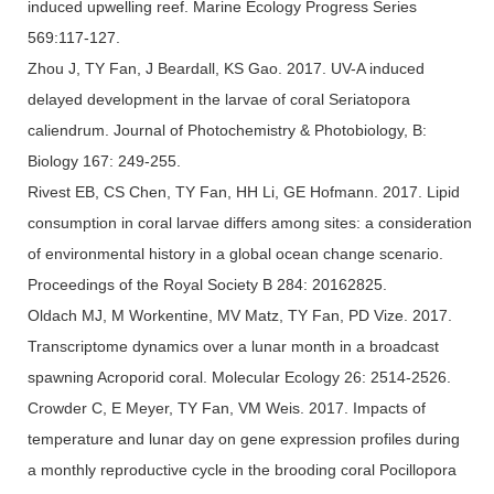
induced upwelling reef. Marine Ecology Progress Series
569:117-127.
Zhou J, TY Fan, J Beardall, KS Gao. 2017. UV-A induced
delayed development in the larvae of coral Seriatopora
caliendrum. Journal of Photochemistry & Photobiology, B:
Biology 167: 249-255.
Rivest EB, CS Chen, TY Fan, HH Li, GE Hofmann. 2017. Lipid
consumption in coral larvae differs among sites: a consideration
of environmental history in a global ocean change scenario.
Proceedings of the Royal Society B 284: 20162825.
Oldach MJ, M Workentine, MV Matz, TY Fan, PD Vize. 2017.
Transcriptome dynamics over a lunar month in a broadcast
spawning Acroporid coral. Molecular Ecology 26: 2514-2526.
Crowder C, E Meyer, TY Fan, VM Weis. 2017. Impacts of
temperature and lunar day on gene expression profiles during
a monthly reproductive cycle in the brooding coral Pocillopora