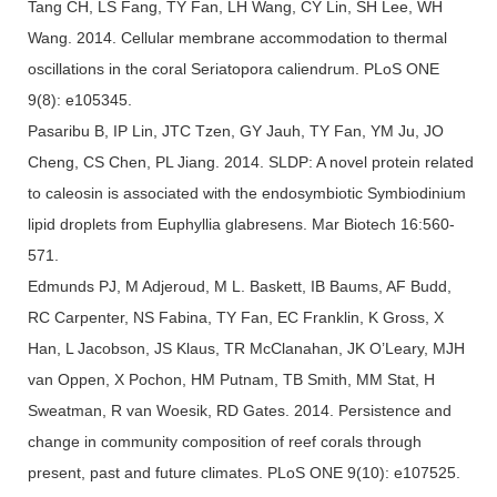
Tang CH, LS Fang, TY Fan, LH Wang, CY Lin, SH Lee, WH
Wang. 2014. Cellular membrane accommodation to thermal
oscillations in the coral Seriatopora caliendrum. PLoS ONE
9(8): e105345.
Pasaribu B, IP Lin, JTC Tzen, GY Jauh, TY Fan, YM Ju, JO
Cheng, CS Chen, PL Jiang. 2014. SLDP: A novel protein related
to caleosin is associated with the endosymbiotic Symbiodinium
lipid droplets from Euphyllia glabresens. Mar Biotech 16:560-
571.
Edmunds PJ, M Adjeroud, M L. Baskett, IB Baums, AF Budd,
RC Carpenter, NS Fabina, TY Fan, EC Franklin, K Gross, X
Han, L Jacobson, JS Klaus, TR McClanahan, JK O’Leary, MJH
van Oppen, X Pochon, HM Putnam, TB Smith, MM Stat, H
Sweatman, R van Woesik, RD Gates. 2014. Persistence and
change in community composition of reef corals through
present, past and future climates. PLoS ONE 9(10): e107525.