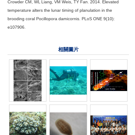
Crowder CM, WL Liang, VM Weis, TY Fan. 2014. Elevated
temperature alters the lunar timing of planulation in the
brooding coral Pocillopora damicornis. PLoS ONE 9(10):
e107906.
相關圖片