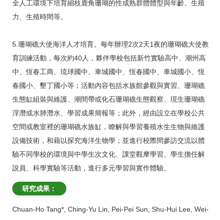
全人工環境下培育細枝鹿角珊瑚的性成熟群體體型與年齡、生殖
力、生殖時間等。
5.珊瑚礁大使海洋人才培育。每年辦理2次2天1夜的珊瑚礁大使教
育訓練活動，每次約40人，夥伴學校包括新竹實驗高中、潮州高
中、恆春工商、琉球國中、車城國中、恆春國中、車城國小、恆
春國小、墾丁國小等；活動內容包括水族館參觀與實習、珊瑚礁
生態缸組裝與維護、潮間帶或化石珊瑚礁生態觀察、現生珊瑚礁
浮潛或水肺潛水、學習成果簡報等；此外，經由設立在學校公共
空間或教室裡的珊瑚礁水族缸，瞭解與學習養殖水生生物與維護
設備技術，和藉以探究海洋生物學；並進行校際間參訪交流以體
驗不同學校的環境與中學生次文化、課堂觀摩學習、學生擔任解
說員、科學實驗等活動，進行多元學習與實作體驗。
研究成果：
Chuan-Ho Tang*, Ching-Yu Lin, Pei-Pei Sun, Shu-Hui Lee, Wei-