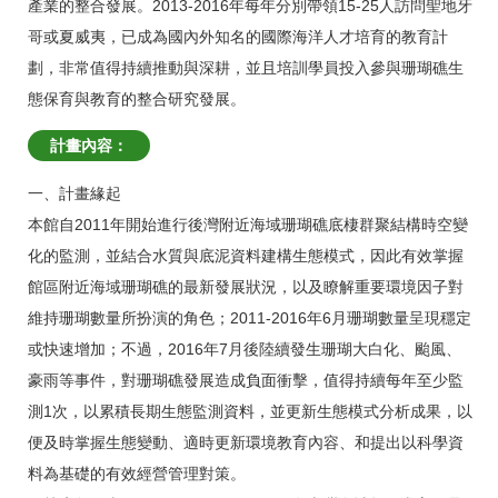
產業的整合發展。2013-2016年每年分別帶領15-25人訪問聖地牙
哥或夏威夷，已成為國內外知名的國際海洋人才培育的教育計
劃，非常值得持續推動與深耕，並且培訓學員投入參與珊瑚礁生
態保育與教育的整合研究發展。
計畫內容：
一、計畫緣起
本館自2011年開始進行後灣附近海域珊瑚礁底棲群聚結構時空變
化的監測，並結合水質與底泥資料建構生態模式，因此有效掌握
館區附近海域珊瑚礁的最新發展狀況，以及瞭解重要環境因子對
維持珊瑚數量所扮演的角色；2011-2016年6月珊瑚數量呈現穩定
或快速增加；不過，2016年7月後陸續發生珊瑚大白化、颱風、
豪雨等事件，對珊瑚礁發展造成負面衝擊，值得持續每年至少監
測1次，以累積長期生態監測資料，並更新生態模式分析成果，以
便及時掌握生態變動、適時更新環境教育內容、和提出以科學資
料為基礎的有效經營管理對策。