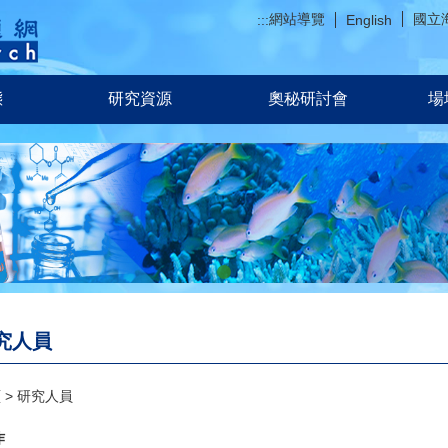
網站導覽
國立
:::
English
態
研究資源
奧秘研討會
場
究人員
頁
研究人員
作