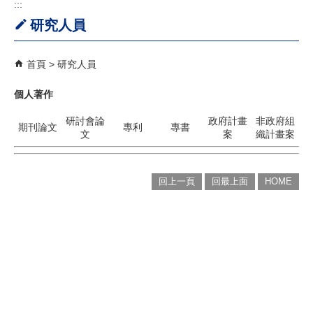
:::
研究人員
首頁
研究人員
個人著作
研討會論
政府計畫
非政府組
期刊論文
專利
專書
文
案
織計畫案
回上一頁
回最上面
HOME