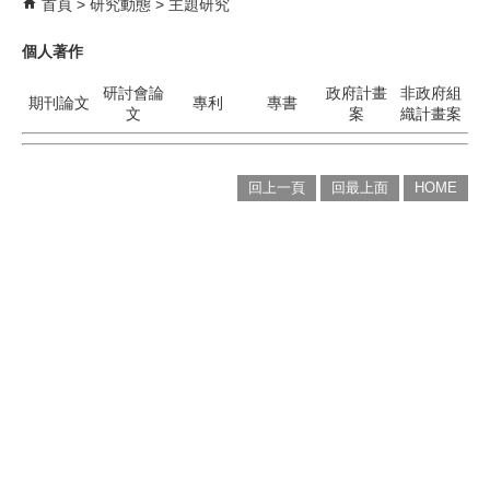
首頁
研究動態
主題研究
個人著作
研討會論
政府計畫
非政府組
期刊論文
專利
專書
文
案
織計畫案
回上一頁
回最上面
HOME