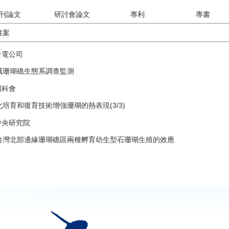
刊論文
研討會論文
專利
專書
畫案
台電公司
域珊瑚礁生態系調查監測
國科會
培育和復育技術增強珊瑚的熱表現(3/3)
中央研究院
台灣北部邊緣珊瑚礁區兩種孵育幼生型石珊瑚生殖的效應