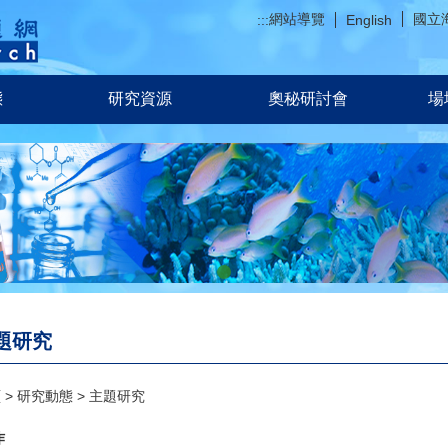
網站導覽
國立
:::
English
態
研究資源
奧秘研討會
場
題研究
頁
研究動態
主題研究
作