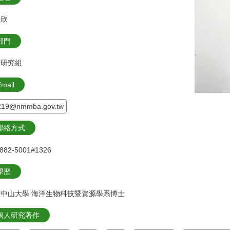
瑞欣
部門
劃研究組
mail
219@nmmba.gov.tw
聯絡方式
)882-5001#1326
學歷
中山大學 海洋生物科技暨資源學系博士
個人研究著作