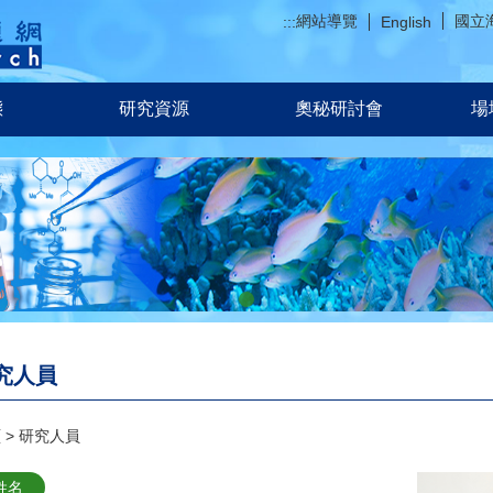
網站導覽
國立
:::
English
態
研究資源
奧秘研討會
場
究人員
頁
研究人員
姓名