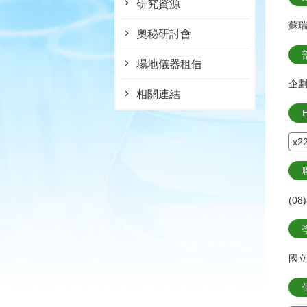
研究資源
蘇
奧秘研討會
場地儀器租借
企
相關連結
E
x2
(08
國立