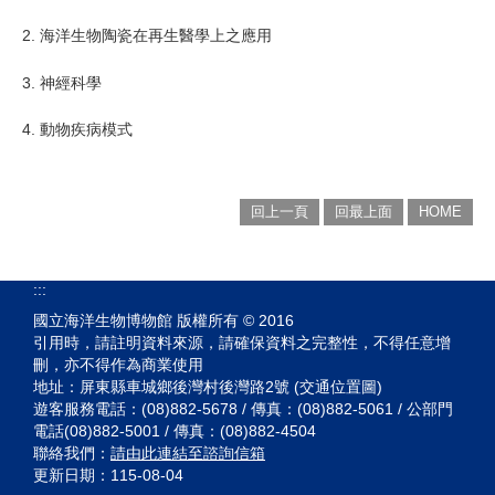
2. 海洋生物陶瓷在再生醫學上之應用
3. 神經科學
4. 動物疾病模式
回上一頁
回最上面
HOME
:::
國立海洋生物博物館 版權所有 © 2016
引用時，請註明資料來源，請確保資料之完整性，不得任意增
刪，亦不得作為商業使用
地址：屏東縣車城鄉後灣村後灣路2號 (交通位置圖)
遊客服務電話：(08)882-5678 / 傳真：(08)882-5061 / 公部門
電話(08)882-5001 / 傳真：(08)882-4504
聯絡我們：
請由此連結至諮詢信箱
更新日期：
115-08-04