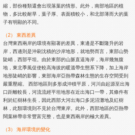
縮，部份種類還會出現落葉的情形。此外，南部地區的植
物，多比較耐旱，葉子厚、表面積較小，和北部薄而大的葉
子有明顯的不同。
（2） 東西差異
台灣東西兩岸的環境有顯著的差異，東邊是不斷隆升的岩
岸，西邊則是沖刷沈積的沙岸地形，就地勢而言，東部山勢
陡峭，西部平坦。由於東部的山脈直逼海岸，海岸幾無腹
地，東北季風促使較高海拔的暖溫帶生態系下降，加上海岸
地形陡峭的影響，東部海岸亞熱帶森林生態的生存空間受到
嚴重壓縮。 西部地區則多形成沖積平原，河川由起源至出海
口距離較長，河流流經平坦地形在近出海口一帶，其條件有
利於紅樹林生長，因此西部大河出海口多泥沼灘地及紅樹
林，此類環境則不見於台灣東岸。此外，西部地區的亞熱帶
闊葉林帶非常豐富完整，也是東西兩岸的極大差異。
（3） 海岸環境的變化