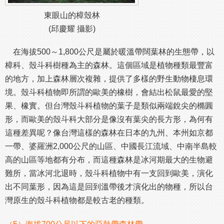
東眼山的樟殼林
(邱慶耀 攝影)
在海拔500～1,800公尺是屬於暖溫帶闊葉林的生態帶，以
樟科、殼斗科樹種為主的森林。這個區域是植物種類最豐富
的地方，加上森林層次複雜，提供了多樣的野生動物棲息環
境。殼斗科植物即所謂的歐美的橡樹，會結出松鼠最愛的堅
果、橡實。但台灣殼斗科植物的葉子是類似兩端銳尖的橢圓
形，而歐美的殼斗科大部分是像沒有葉尖的長方形，為何有
這種差異呢？像台灣這樣的森林在日本的九州、本州如京都
一帶、婆羅洲2,000公尺的山區、中國長江流域、中南半島較
高的山區等地都有分布，而這種森林是冰河期最大的生物避
難所，當冰河北退時，殼斗科植物中有一支回到歐美，演化
出不同葉形，因為這是回到溫帶後才演化出的物種，所以台
灣原生的殼斗科植物都是較古老的種類。