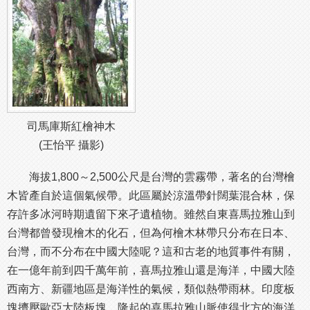
司馬庫斯紅檜神木
(王怡平 攝影)
海拔1,800～2,500公尺是台灣的雲霧帶，著名的台灣檜
木皆產自於這個氣候帶。此區屬於涼溫帶針闊葉混合林，保
存許多冰河時期遺留下來孑遺植物。雖然自東喜馬拉雅山到
台灣都曾發現檜木的化石，但為何檜木林帶只分布在日本、
台灣，而不分布在中國大陸呢？這和古老的地質事件有關，
在一億年前到四千萬年前，喜馬拉雅山還是海洋，中國大陸
西南方、新疆地區是海洋性的氣候，類似熱帶雨林。印度板
塊擠壓歐亞大陸板塊，隆起的喜馬拉雅山脈使得北方的海洋