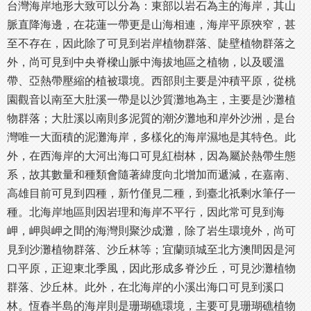
台灣海岸地形大致可以分為：東部以岩石為主的海岸，其山
脈直降海邊，在花蓮一帶更是山海相連，海岸平原狹窄，甚
至不存在，因此除了可見到岩岸植物群落、陡壁植物群落之
外，尚可見到中央脊樑山脈中海拔地區之植物，以及暖溫
帶、亞熱帶壓縮的植被環境。西部則主要是沖積平原，從桃
園觀音以南至大肚溪一帶是以沙質灘地為主，主要是沙灘植
物群落；大肚溪以南則多泥質的潮汐灘地和岸外沙洲，是台
灣唯一大面積的泥灘海岸，多樣化的海岸濕地是其特色。此
外，在西海岸的大河出海口可見紅樹林，因為屬於熱帶生態
系，故其數量和種類會隨著緯度向北增加而遞減，在嘉南、
高雄目前可見到四種，新竹僅見二種，到臺北祇剩水筆仔一
種。北海岸地區則因岩理和海岸不平行，因此常可見到海
岬，岬與岬之間的海灣則聚沙成灘，除了岩生環境外，尚可
見到沙灘植物群落、沙丘林等；宜蘭頭城至北方澳間因是河
口平原，正迎東北季風，因此形成多脊沙丘，可見沙灘植物
群落、沙丘林。此外，在北海岸的小溪出海口可見到溪口
林。恆春半島的海岸則是珊瑚礁環境，主要可見珊瑚礁植物