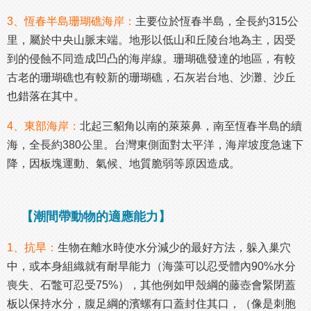
3、恆春半島珊瑚礁海岸：
主要位於恆春半島，全長約315公
里，屬於中央山脈末端。地形以低山和丘陵台地為主，因受
到的侵蝕不同造成凹凸的海岸線。珊瑚礁發達的地區，有較
古老的珊瑚礁也有較新的珊瑚礁，石灰岩台地、沙灘、沙丘
也錯落在其中。
4、東部海岸：
北起三貂角以南的萊萊鼻，南至恆春半島的續
海，全長約380公里。台灣東側面對太平洋，海岸坡度急速下
降，因板塊運動、氣候、地質脆弱等原因造成。
【潮間帶動物的適應能力】
1、抗旱：
生物在離水時使水分減少的最好方法，躲入巢穴
中，或本身組織就有耐旱能力（海藻可以忍受體內90%水分
喪失、石鼈可忍受75%），其他例如甲殼綱的藤壺會緊閉蓋
板以保持水分，腹足綱的濱螺有口蓋封住其口，（像是刺胞