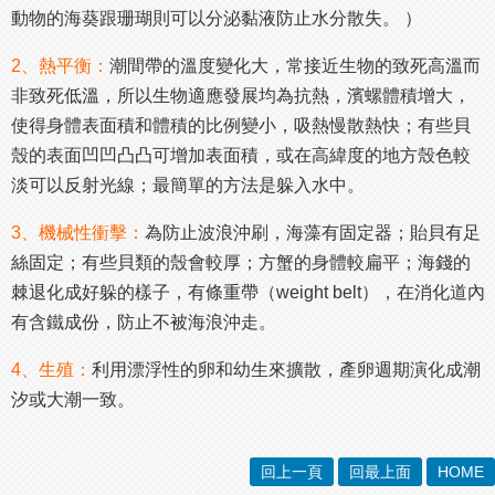
動物的海葵跟珊瑚則可以分泌黏液防止水分散失。 ）
2、熱平衡：
潮間帶的溫度變化大，常接近生物的致死高溫而
非致死低溫，所以生物適應發展均為抗熱，濱螺體積增大，
使得身體表面積和體積的比例變小，吸熱慢散熱快；有些貝
殼的表面凹凹凸凸可增加表面積，或在高緯度的地方殼色較
淡可以反射光線；最簡單的方法是躲入水中。
3、機械性衝擊：
為防止波浪沖刷，海藻有固定器；貽貝有足
絲固定；有些貝類的殼會較厚；方蟹的身體較扁平；海錢的
棘退化成好躲的樣子，有條重帶（weight belt），在消化道內
有含鐵成份，防止不被海浪沖走。
4、生殖：
利用漂浮性的卵和幼生來擴散，產卵週期演化成潮
汐或大潮一致。
回上一頁
回最上面
HOME