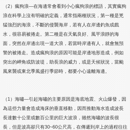
（2）瘋狗浪—在海邊常會看到小心瘋狗浪的標語，其實瘋狗
浪在科學上沒有明確的定義，通常指兩種狀況，第一種是兇
猛強烈的海浪，不斷的侵襲海岸，若有人在岸邊釣魚或戲
水，很容易被捲走。第二種是在天氣良好、風平浪靜的海
面，突然在岸邊出現一道大浪，若當時岸邊有人，就會無預
警的被捲走。造成瘋狗浪的原因可能是岸邊地形造成，例如
突出的岬角或防波堤，助長浪的威力，或是天候狀況，當颱
風來襲或東北季風盛行季節時，都要小心遠離海邊。
（1）海嘯—引起海嘯的主要原因是海底地震、火山爆發，因
為這些力量會造成海床的垂直移動，因而推動海水造成波長
長達數十公里或數百公里的巨大波浪，雖然海嘯的波長很
長，但是波高卻只有30~60公尺高，在傳遞到岸上的過程往往