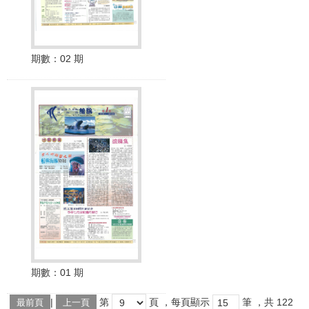
期數：
02 期
期數：
01 期
|
第
頁
，每頁顯示
筆
，共
122
最前頁
上一頁