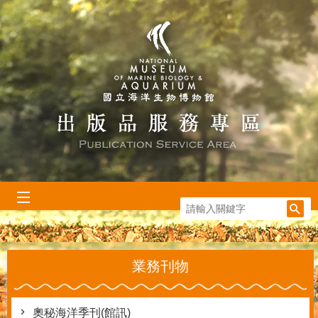
跳到主要內容區塊
:::
業務刊物
奧秘海洋季刊(館訊)