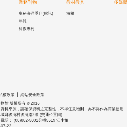
業務刊物
教材教具
多媒
奧秘海洋季刊(館訊)
海報
年報
科教專刊
私權政策
網站安全政策
館 版權所有 © 2016
明資料來源，請確保資料之完整性，不得任意增刪，亦不得作為商業使用
城鄉後灣村後灣路2號 (交通位置圖)
： (08)882-5001分機5519 江小姐
-07-22