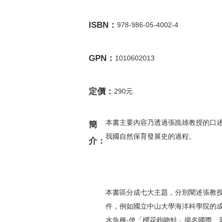
ISBN：
978-986-05-4002-4
GPN：
1010602013
定價：
290元
本書主要內容乃透過張崑雄教授的口
簡
我國自然保育發展史的過程。
介：
本書區分成七大主題，分別闡述張教
件，例如國立中山大學海洋科學院的
水魚種-使「櫻花鉤吻鮭」揚名國際、