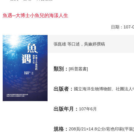
魚遇─大博士小魚兒的海漾人生
日期：107
張崑雄 等口述，吳婌婷撰稿
類別：
[科普叢書]
出版者：
國立海洋生物博物館、社團法人
出版年月：
107年6月
規格：
208頁/21×14.8公分/彩色印刷(平裝