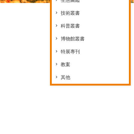
生態圖鑑
技術叢書
科普叢書
博物館叢書
特展專刊
教案
其他