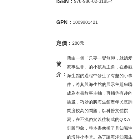
ISBN：
978-986-02-3185-4
GPN：
1009901421
定價：
280元
藉由一個「只要一覺無聊，就總愛
簡
惹事生非」的小孩為主角，在參觀
介：
海生館的過程中發生了有趣的小事
件，將其與海生館的展示主題串聯
成為本書故事主軸，再輔佐有趣的
插畫，巧妙的將海生館歷年民眾詢
問度較高的問題，以科普文體撰
寫，在不流俗於以往制式的Q＆A
刻版印象，整本書像極了具知識性
的海洋小學堂。為了讓海洋知識生