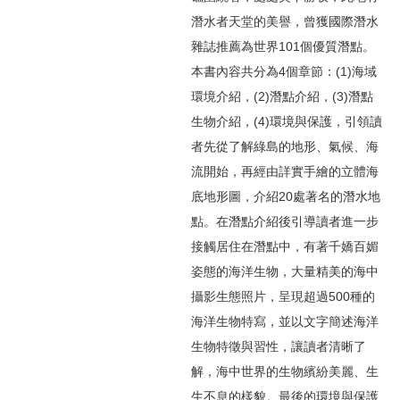
潛水者天堂的美譽，曾獲國際潛水
雜誌推薦為世界101個優質潛點。
本書內容共分為4個章節：(1)海域
環境介紹，(2)潛點介紹，(3)潛點
生物介紹，(4)環境與保護，引領讀
者先從了解綠島的地形、氣候、海
流開始，再經由詳實手繪的立體海
底地形圖，介紹20處著名的潛水地
點。在潛點介紹後引導讀者進一步
接觸居住在潛點中，有著千嬌百媚
姿態的海洋生物，大量精美的海中
攝影生態照片，呈現超過500種的
海洋生物特寫，並以文字簡述海洋
生物特徵與習性，讓讀者清晰了
解，海中世界的生物繽紛美麗、生
生不息的樣貌。最後的環境與保護