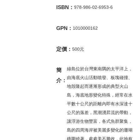
ISBN：
978-986-02-6953-6
GPN：
1010000162
定價：
500元
綠島位於台灣東南隅的太平洋上，
簡
由海底火山活動噴發、板塊碰撞、
介：
地殼隆起而逐漸形成的典型火山
島，海底地形變化特殊，經常在水
平數十公尺的距離內即有水深達十
公尺的落差，黑潮湧昇流的帶動，
讓浮游生物豐富，各式魚群聚集，
島的四周海岸被美麗多變化的珊瑚
礁圍繞著，處處美不勝收，此地有