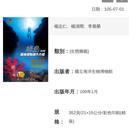
日期：105-07-01
楊志仁、楊清閔、李展榮
類別：
[生態圖鑑]
出版者：
國立海洋生物博物館
出版年月：
100年1月
規
352頁/21×15公分/彩色印刷(精
裝)
格：