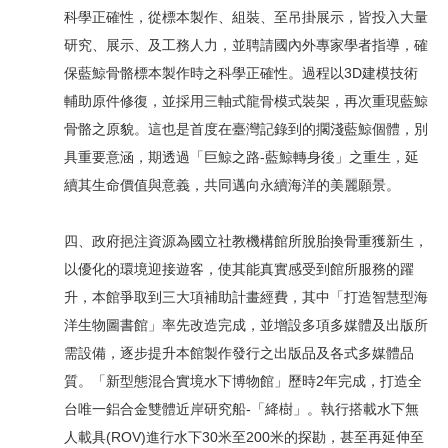
科學正確性，從標本製作、組裝、至吊掛展示，皆投入大量
研究、展示、及工務人力，並聘請國內外專家學者指導，確
保藍鯨骨骼標本製作時之科學正確性。過程以3D建模技術
輔助原件修復，並採用三軸式龍骨模式裝架，再次重現藍鯨
骨骼之原貌。這也是首度在臺灣記錄到的擱淺藍鯨個體，別
具重要意涵，期透過「巨鯨之路-藍鯨轉身後」之重生，延
續其生命價值與意義，共同邁向永續海洋的美麗願景。
四、政府挹注資源為國立社教機構館所脫胎換骨重獲新生，
以優化的環境迎接遊客，使其能真實感受到館所服務的躍
升，本館爭取到三大項補助計畫經費，其中「打造智慧型海
洋生物圖書館」率先改造完成，並增設多項多媒體及出版所
需設備，逐步提升本館製作發行之出版品及各式多媒體品
質。「新型態混合實境水下博物館」歷時2年完成，打造全
台唯一鋁合金雙體近岸研究船-「絳樹」。執行搭載水下無
人載具(ROV)進行水下30米至200米的探勘，甚至再延伸至