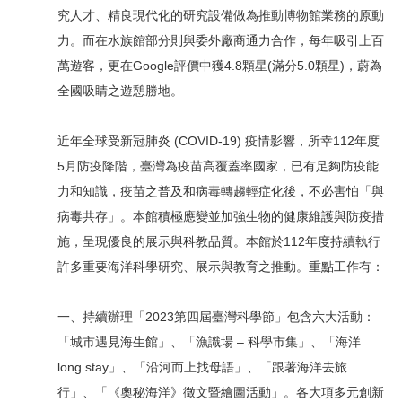
究人才、精良現代化的研究設備做為推動博物館業務的原動
力。而在水族館部分則與委外廠商通力合作，每年吸引上百
萬遊客，更在Google評價中獲4.8顆星(滿分5.0顆星)，蔚為
全國吸睛之遊憩勝地。
近年全球受新冠肺炎 (COVID-19) 疫情影響，所幸112年度
5月防疫降階，臺灣為疫苗高覆蓋率國家，已有足夠防疫能
力和知識，疫苗之普及和病毒轉趨輕症化後，不必害怕「與
病毒共存」。本館積極應變並加強生物的健康維護與防疫措
施，呈現優良的展示與科教品質。本館於112年度持續執行
許多重要海洋科學研究、展示與教育之推動。重點工作有：
一、持續辦理「2023第四屆臺灣科學節」包含六大活動：
「城市遇見海生館」、「漁識場 – 科學市集」、「海洋
long stay」、「沿河而上找母語」、「跟著海洋去旅
行」、「《奧秘海洋》徵文暨繪圖活動」。各大項多元創新