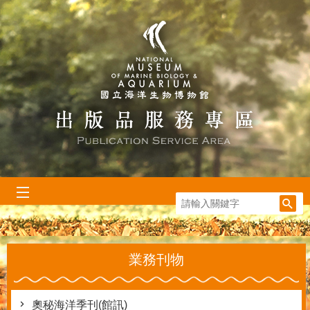
跳到主要內容區塊
:::
業務刊物
奧秘海洋季刊(館訊)