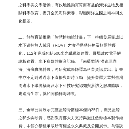
之科學與文學活動，有效地推動實質而有益的海洋生物及相
關科學教育，提升全民海洋素養，彰顯海洋立國之精神與文
化根基。
二、於教育部推動「智慧博物館計畫」下，持續發展完成以
水下遙控無人載具（ROV）之海洋探勘任務及軟硬體優
化，112年完成包括500米光纖纜線建置、展場數位電子解
說板建置、水下多媒體影音記錄、「南藍繫語-潛進珊瑚
海」海底實境特展，將研究成果轉譯為科普資訊展出。計畫
中亦不定時透過水下直播與即時互動，提升普羅大眾對臺灣
周遭水下環境概況及水下科技研究認知與參訪之服務體驗，
走進海生館，就如同徜徉海洋裏。
三、全球公開展示完整藍鯨骨骼標本僅約25件，顯見藍鯨
之稀少與珍貴，感謝教育部大力支持與挹注藍鯨標本製作經
費，本館亦積極爭取所有權並永久典藏及公開展示。為強調