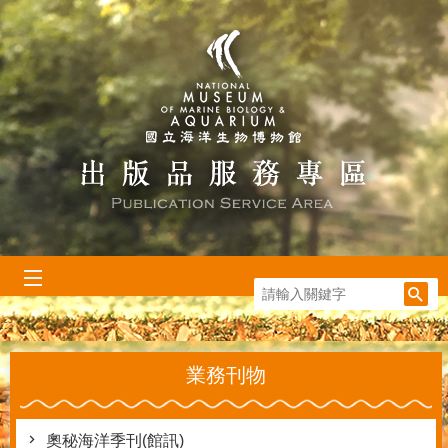
跳到主要內容區塊
:::
業務刊物
奧秘海洋季刊(館訊)