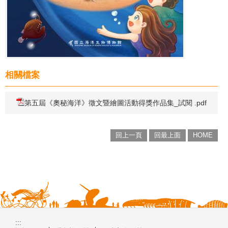
相關檔案
第五屆《奧秘海洋》徵文暨繪圖活動得獎作品集_試閱 .pdf
回上一頁
回最上面
HOME
:::