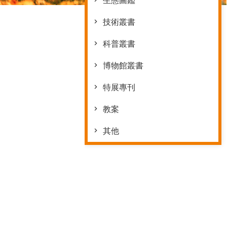
生態圖鑑
技術叢書
科普叢書
博物館叢書
特展專刊
教案
其他