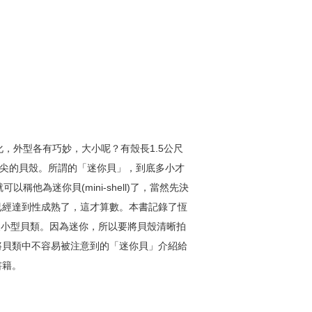
化，外型各有巧妙，大小呢？有殼長1.5公尺
筆尖的貝殼。所謂的「迷你貝」，到底多小才
稱他為迷你貝(mini-shell)了，當然先決
已經達到性成熟了，這才算數。本書記錄了恆
貝及小型貝類。因為迷你，所以要將貝殼清晰拍
將貝類中不容易被注意到的「迷你貝」介紹給
書籍。