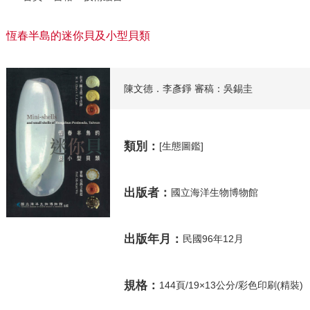
恆春半島的迷你貝及小型貝類
陳文德．李彥錚 審稿：吳錫圭
類別：
[生態圖鑑]
出版者：
國立海洋生物博物館
出版年月：
民國96年12月
規格：
144頁/19×13公分/彩色印刷(精裝)