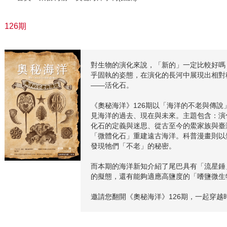
126期
對生物的演化來說，「新的」一定比較好嗎
乎固執的姿態，在演化的長河中展現出相對
——活化石。
《奧秘海洋》126期以「海洋的不老與傳
見海洋的過去、現在與未來。主題包含：演
化石的定義與迷思、從古至今的鱟家族與臺
「微體化石」重建遠古海洋。科普漫畫則以
發現牠們「不老」的秘密。
而本期的海洋新知介紹了尾巴具有「流星錘
的擬態，還有能夠適應高鹽度的「嗜鹽微生
邀請您翻開《奧秘海洋》126期，一起穿越