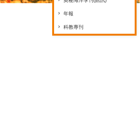
奧秘海洋季刊(館訊)
年報
科教專刊