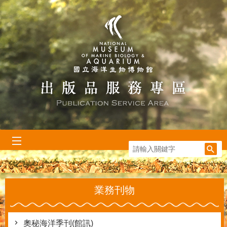
跳到主要內容區塊
:::
業務刊物
奧秘海洋季刊(館訊)