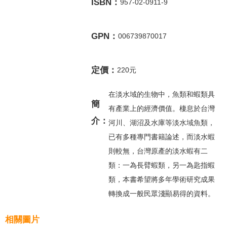
ISBN：
957-02-0911-9
GPN：
006739870017
定價：
220元
在淡水域的生物中，魚類和蝦類具
簡
有產業上的經濟價值。棲息於台灣
介：
河川、湖沼及水庫等淡水域魚類，
已有多種專門書籍論述，而淡水蝦
則較無，台灣原產的淡水蝦有二
類：一為長臂蝦類，另一為匙指蝦
類，本書希望將多年學術研究成果
轉換成一般民眾淺顯易得的資料。
相關圖片