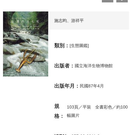
施志昀、游祥平
類別：
[生態圖鑑]
出版者：
國立海洋生物博物館
出版年月：
民國87年4月
規
103頁／平裝 全書彩色／約100
幅圖片
格：