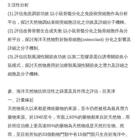
3.活性分析
(1).評估免疫調節功效:以小鼠骨髓分化之免疫樹突細胞作為分析
平台，探討天然物調結束樹突細胞活化之功效及詳細分子機轉。
(2).評估改善骨骼生合成失衡:以小鼠骨髓分化之蝕骨細胞作為分
析平台，探討海洋天然物對於蝕骨細胞(osteoclast) 分化之影響及
詳細之分子機制。
(3).評估抗類風濕性關節炎功效:以第二型膠原蛋白誘導關節炎小
鼠模式，探討天然物應用於治療類風濕性關節炎之潛力及詳細之
細胞及分子機轉。
參、海洋天然物抗癌活性之篩選及其作用之評估 - 呂美津
一、計畫緣起
天然物長久以來都是傳統藥物的來源，至今仍然被視為最具潛力
藥物來源。於1940至今，市面上60%的藥物都來自於天然物，用
於癌症治療上更高達85%的藥物為天然物或是天然衍生物。然
而，至目前所知的33個動物門類中有15個門類只生存於海洋中。