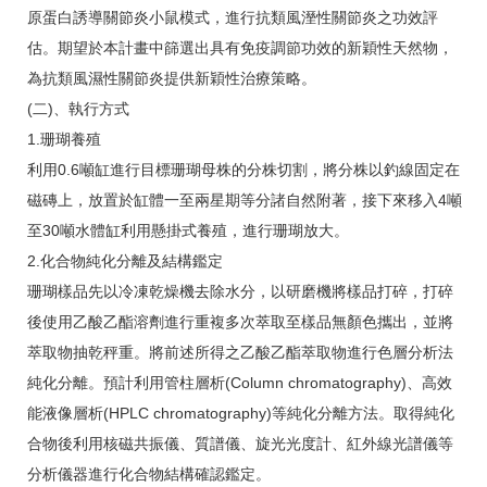
原蛋白誘導關節炎小鼠模式，進行抗類風溼性關節炎之功效評
估。期望於本計畫中篩選出具有免疫調節功效的新穎性天然物，
為抗類風濕性關節炎提供新穎性治療策略。
(二)、執行方式
1.珊瑚養殖
利用0.6噸缸進行目標珊瑚母株的分株切割，將分株以釣線固定在
磁磚上，放置於缸體一至兩星期等分諸自然附著，接下來移入4噸
至30噸水體缸利用懸掛式養殖，進行珊瑚放大。
2.化合物純化分離及結構鑑定
珊瑚樣品先以冷凍乾燥機去除水分，以研磨機將樣品打碎，打碎
後使用乙酸乙酯溶劑進行重複多次萃取至樣品無顏色攜出，並將
萃取物抽乾秤重。將前述所得之乙酸乙酯萃取物進行色層分析法
純化分離。預計利用管柱層析(Column chromatography)、高效
能液像層析(HPLC chromatography)等純化分離方法。取得純化
合物後利用核磁共振儀、質譜儀、旋光光度計、紅外線光譜儀等
分析儀器進行化合物結構確認鑑定。