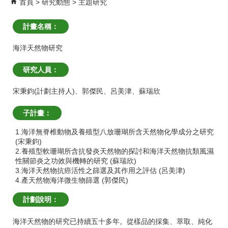
首頁
研究動態
主題研究
計畫名稱：
海洋天然物研究
研究人員：
宋秉鈞(計劃主持人)
、
郭傑民
、
呂美津
、
蘇瑞欣
子計畫：
1.海洋無脊椎動物及養殖型八放珊瑚所含天然物化學成分之研究
(宋秉鈞)
2.養殖型軟珊瑚所含抗發炎天然物的探討和海洋天然物抗類風濕
性關節炎之功效與機轉的研究 (蘇瑞欣)
3.海洋天然物抗癌活性之篩選及其作用之評估 (呂美津)
4.產天然物海洋微生物篩選 (郭傑民)
計劃說明：
海洋天然物的研究已持續五十多年。從樣品的採集、萃取、純化