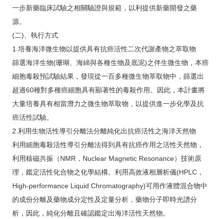
一步新藥臨床試驗之相關驗證與規範，以利提供新藥開發之藥
源。
(二)、執行方式
1.培養海洋微生物以提供具有抗癌活性二次代謝產物之萃取物
篩選海洋生物(珊瑚、海綿與各種生物及底泥)之伴生微生物，本癌
細胞毒殺預試驗結果，發現從一百多種微生物萃取物中，篩選出
超過60種對多種癌細胞具有顯著性的毒殺作用。因此，本計畫將
大量培養具有相當潛力之微生物萃取物，以提供進一步化學及抗
癌活性試驗。
2.利用生物活性導引分離法分離純化出抗癌活性之海洋天然物
利用細胞毒殺活性導引分離法得到具有抗癌作用之活性天然物，
利用核磁共振（NMR，Nuclear Magnetic Resonance）技術原
理，鑑定活性化合物之化學結構。利用高效液相層析儀(HPLC，
High-performance Liquid Chromatography)可用作液體混合物中
的成份分離及藥物成分定性及定量分析，藥物分子即時光譜分
析，因此，純化分離且確認鑑定出海洋活性天然物。