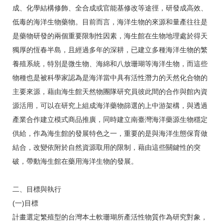
成、化學結構修飾、全合成或官能基修改等途徑，研發成高效、
低毒的海洋生物藥物。目前而言，海洋生物的來源和量產往往是
是藥物研發的兩個重要限制性因素，海生館在生物地理處於得天
獨厚的恆春半島，且經過多年的深耕，已建立多種海洋生物的繁
養殖系統，特別是微生物、海綿和八放珊瑚等海洋生物，而這些
物種也是被科學家認為是海洋當中具有活性潛力的天然化合物的
主要來源，藉由海生館天然物團隊研究員彼此間的合作與館內資
源活用，可以在研究上組成海洋藥物篩選的上中游架構，與透過
產業合作建立模式商品推廣，同時建立南臺灣海洋藥源生物穩定
供給，作為海生館的發展特色之一，重要的是與海洋生態保育做
結合，改變依附於自然資源取用的限制，藉由這些關鍵性的突
破，帶動海生館在藥用海洋生物的發展。
二、目標與執行
(一)目標
計畫選定繁殖型的台灣本土軟珊瑚所產活性物質作為研究對象，