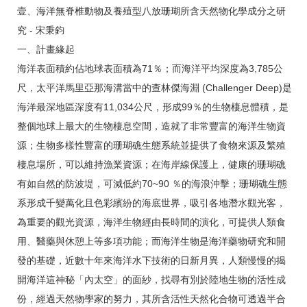
壹、海洋無脊椎動物及養殖型八放珊瑚所含天然物化學成分之研
究 - 宋秉鈞
一、計畫緣起
海洋表面積約佔地球表面積為71％；而海洋平均深度為3,785公
尺，太平洋馬里亞那海溝當中的查林傑海淵 (Challenger Deep)是
海洋最深地區深度有11,034公尺，形成99％的生物棲息體積，是
整個地球上最大的生物棲息空間，造就了非常豐富的海洋生物資
源；生物多樣性豐富的珊瑚礁生態系統並提供了食物來源及繁殖
棲息場所，可以維持漁業資源；在海岸線保護上，健康的珊瑚礁
有如自然的防波堤，可減低約70~90 ％的海浪沖擊；珊瑚礁生態
系形成千變萬化且色彩繽紛的海底世界，吸引各地潛水觀光客，
為重要的觀光資源，海洋生物經由長時間的演化，可提供人類食
用、醫藥與休憩上等多項功能；而海洋生物是海洋藥物研究和開
發的基礎，近數十年來海洋水下技術的日新月異，人類慢慢的揭
開海洋這神秘「內太空」的面紗，找尋有別於陸地生物的活性成
份，經過天然物學家的努力，其所含活性天然化合物可透過半合