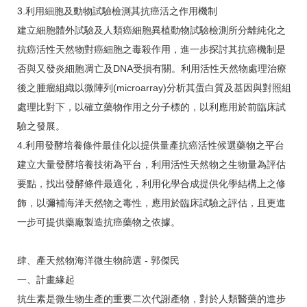
3.利用細胞及動物試驗檢測其抗癌活之作用機制
建立細胞體外試驗及人類癌細胞異植動物試驗檢測所分離純化之
抗癌活性天然物對癌細胞之毒殺作用，進一步探討其抗癌機制是
否與又發炎細胞凋亡及DNA受損有關。利用活性天然物處理治療
後之腫瘤組織以微陣列(microarray)分析其蛋白質及基因與對照組
處理比對下，以確立藥物作用之分子標的，以利應用於前臨床試
驗之發展。
4.利用發酵培養條件最佳化以提供量產抗癌活性候選藥物之平台
建立大量發酵培養技術為平台，利用活性天然物之生物量為評估
要點，找出發酵條件最適化，利用化學合成提供化學結構上之修
飾，以彌補海洋天然物之毒性，應用於臨床試驗之評估，且更進
一步可提供藥廠製造抗癌藥物之依據。
肆、產天然物海洋微生物篩選 - 郭傑民
一、計畫緣起
抗生素是微生物生產的重要二次代謝產物，對於人類醫藥的進步