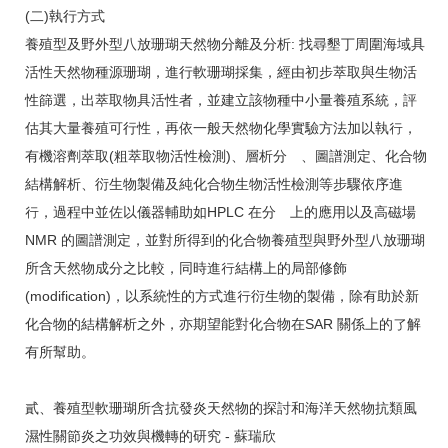
(二)執行方式
養殖型及野外型八放珊瑚天然物分離及分析: 找尋墾丁周圍海域具
活性天然物種源珊瑚，進行軟珊瑚採集，經由初步萃取與生物活
性篩選，出萃取物具活性者，並建立該物種中小量養殖系統，評
估其大量養殖可行性，再依一般天然物化學實驗方法加以執行，
有機溶劑萃取(粗萃取物活性檢測)、層析分離、圖譜測定、化合物
結構解析、衍生物製備及純化合物生物活性檢測等步驟依序進
行，過程中並佐以儀器輔助如HPLC 在分離上的應用以及高磁場
NMR 的圖譜測定，並對所得到的化合物養殖型與野外型八放珊瑚
所含天然物成分之比較，同時進行結構上的局部修飾
(modification)，以系統性的方式進行衍生物的製備，除有助於新
化合物的結構解析之外，亦期望能對化合物在SAR 關係上的了解
有所幫助。
貳、養殖型軟珊瑚所含抗發炎天然物的探討和海洋天然物抗類風
濕性關節炎之功效與機轉的研究 - 蘇瑞欣