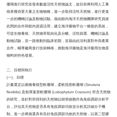
珊瑚進行研究並發表數篇活性天然物論文，故目前將利用人工養
殖來獲得更大量之生物物種，進一步取得活性天然物，進行更進
一步的機轉討論及動物試驗。藉由館內海洋天然物團隊研究員彼
此間的合作與館內資源活用，建立海洋藥物平台一條龍的系統，
可從生物養殖、天然物萃取純化及分離、活性篩選、機轉討論及
動物試驗，並一路推動到臨床初期，並藉由此項利基對外與產業
合作，輔導廠商進行技術轉移，推動海洋藥物及海洋藥用生物原
物料的特色發展。
二、目標與執行
(一)、目標
計畫選定以兩種養殖型軟珊瑚，柔軟指形軟珊瑚 (Sinularia
flexibilis) 及粗厚葉形軟珊瑚 (Lobophytum Crassum) 所含天然物
的研究，並針對所得到的天然物以樹突細胞作為免疫調節分析平
台，評估其天然物是否具有免疫調節功效並分析其詳細分子機
制。進一步將挑選具有良好免疫調節功效的天然物，以第二型膠