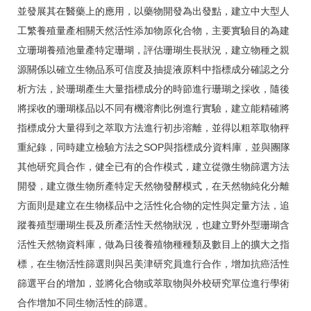
並發展其在醫藥上的應用，以藥物開發為出發點，建立中大型人
工繁養殖量產相關天然活性添加物原化合物，主要實驗目的為建
立珊瑚養殖池量產特定珊瑚，評估珊瑚生長狀況，建立物種之親
源關係以確立生物品系可信度及抽提液原料中指標成分確認之分
析方法，於珊瑚產生大量指標成分的時節進行珊瑚之採收，隨後
將採收的珊瑚樣品以不同有機溶劑比例進行實驗，建立能精確將
指標成分大量得到之萃取方法進行初步溶離，並得以粗萃取物秤
重紀錄，同時建立檢驗方法之SOP與指標成分資料庫，並與團隊
其他研究員合作，健全已有的合作模式，建立從微生物篩選方法
開發，建立微生物所產特定天然物發酵模式，在天然物純化分離
方面則是建立在生物樣品中之活性化合物的定性與定量方法，追
蹤養殖型珊瑚生長及所產活性天然物狀況，也建立野外型珊瑚含
活性天然物資料庫，做為日後養殖物種種類及數目上的擴大之指
標，在生物活性篩選則與呂美津研究員進行合作，增加抗癌活性
篩選平台的增加，並將化合物或萃取物與外校研究單位進行學術
合作增加不同生物活性的篩選。