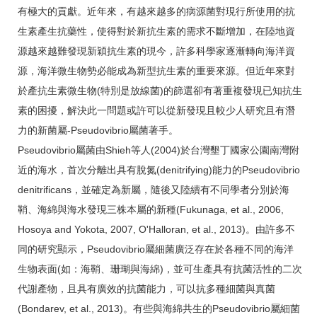
有極大的貢獻。近年來，有越來越多的病源菌對現行所使用的抗
生素產生抗藥性，使得對於新抗生素的需求不斷增加，在陸地資
源越來越難發現新穎抗生素的現今，許多科學家逐漸轉向海洋資
源，海洋微生物勢必能成為新型抗生素的重要來源。但近年來對
於產抗生素微生物(特別是放線菌)的篩選卻有著重複發現已知抗生
素的困擾，解決此一問題或許可以從新發現且較少人研究且有潛
力的新菌屬-Pseudovibrio屬菌著手。
Pseudovibrio屬菌由Shieh等人(2004)於台灣墾丁國家公園南灣附
近的海水，首次分離出具有脫氮(denitrifying)能力的Pseudovibrio
denitrificans，並確定為新屬，隨後又陸續有不同學者分別於海
鞘、海綿與海水發現三株本屬的新種(Fukunaga, et al., 2006,
Hosoya and Yokota, 2007, O'Halloran, et al., 2013)。由許多不
同的研究顯示，Pseudovibrio屬細菌廣泛存在於各種不同的海洋
生物表面(如：海鞘、珊瑚與海綿)，並可生產具有抗菌活性的二次
代謝產物，且具有廣效的抗菌能力，可以抗多種細菌與真菌
(Bondarev, et al., 2013)。有些與海綿共生的Pseudovibrio屬細菌