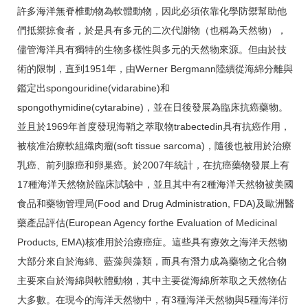
許多海洋無脊椎動物為軟體動物，因此必須依靠化學防禦幫助他
們抵禦掠食者，於是具有多元的二次代謝物（也稱為天然物），
儘管海洋具有獨特的生物多樣性與多元的天然物來源。但由於技
術的限制，直到1951年，由Werner Bergmann陸續從海綿分離與
鑑定出spongouridine(vidarabine)和
spongothymidine(cytarabine)，並在日後發展為臨床抗癌藥物。
並且於1969年首度發現海鞘之萃取物trabectedin具有抗癌作用，
被核准治療軟組織肉瘤(soft tissue sarcoma)，隨後也被用於治療
乳癌、前列腺癌和卵巢癌。於2007年統計，在抗癌藥物發展上有
17種海洋天然物於臨床試驗中，並且其中有2種海洋天然物被美國
食品和藥物管理局(Food and Drug Administration, FDA)及歐洲醫
藥產品評估(European Agency forthe Evaluation of Medicinal
Products, EMA)核准用於治療癌症。這些具有療效之海洋天然物
大部分來自於海綿、藍藻與藻類，而具有潛力成為藥物之化合物
主要來自於海綿與軟體動物，其中主要從海綿所萃取之天然物佔
大多數。在現今的海洋天然物中，有3種海洋天然物與5種海洋衍