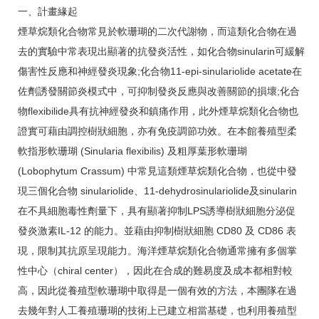
一、計畫緣起
煙草烷類化合物常見於軟珊瑚的二次代謝物，而這類化合物在過
去的實驗中常表現出顯著的抗發炎活性，如化合物sinularin可緩解
傷害性反應和神經發炎現象;化合物11-epi-sinulariolide acetate在
佐劑誘發關節炎模式中，可抑制發炎反應與改善關節的損壞;化合
物flexibilide具有抗神經發炎和鎮痛作用，此外煙草烷類化合物也
證實可藉由調控樹狀細胞，亦有免疫調節功效。在本館養殖型柔
軟指形軟珊瑚 (Sinularia flexibilis) 及粗厚葉形軟珊瑚
(Lobophytum Crassum) 中常見這類煙草烷類化合物，也從中發
現三個化合物 sinulariolide、11-dehydrosinulariolide及sinularin
在不具細胞毒性劑量下，具有顯著抑制LPS誘導樹狀細胞分泌促
發炎激素IL-12 的能力。並藉由抑制樹狀細胞 CD80 及 CD86 表
現，限制其抗原呈現能力。海洋煙草烷類化合物通常擁有多個掌
性中心（chiral center），因此在合成的難易度及成本都相對較
高，因此從養殖型軟珊瑚中取得是一個有效的方法，本團隊在過
去幾年對人工養殖珊瑚的技術上已建立相當基礎，也利用養殖型