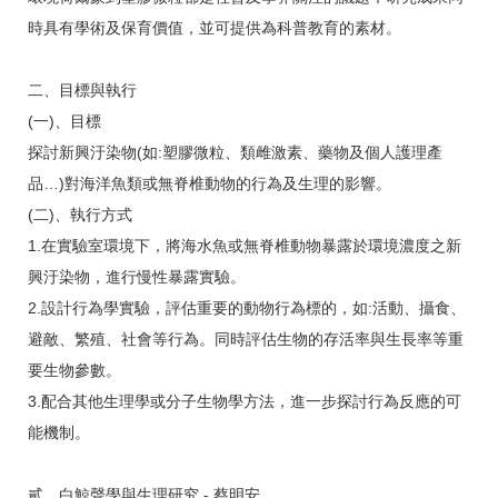
時具有學術及保育價值，並可提供為科普教育的素材。
二、目標與執行
(一)、目標
探討新興汙染物(如:塑膠微粒、類雌激素、藥物及個人護理產
品…)對海洋魚類或無脊椎動物的行為及生理的影響。
(二)、執行方式
1.在實驗室環境下，將海水魚或無脊椎動物暴露於環境濃度之新
興汙染物，進行慢性暴露實驗。
2.設計行為學實驗，評估重要的動物行為標的，如:活動、攝食、
避敵、繁殖、社會等行為。同時評估生物的存活率與生長率等重
要生物參數。
3.配合其他生理學或分子生物學方法，進一步探討行為反應的可
能機制。
貳、白鯨聲學與生理研究 - 蔡明安