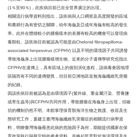
(1％至90％)，此疾病目前已在全世界廣泛的出現。
相關流行病學資料則指出，該疾病與人口稠密及高度開發的區域
和農耕行為有密切之關聯，幼年海龜及亞成年海龜有較高的發生
率。此外在體積較小的腫瘤樣本的表層有較高的機會可以發現病
毒顆粒。該疾病目前被認為可能是由Chelonid fibropapilloma-
associated herpesvirus (CFPHV) 以及不明的環境因子共同誘發
導致海龜身上出現腫瘤樣增生物。近來的分子遺傳學研究也指出
CFPHV在遺傳上，具有區域上的個別演化進程，該病毒會因地理
區隔而有不同的遺傳變異，但目前亞洲地區並無海龜纖維乳突瘤
的紀錄。
因該疾病目前被認為是由環境因子(紫外線、重金屬汙染、營養鹽
或寄生蟲等)與CFPHV共同作用，導致腫瘤在海龜身上出現，但確
切的機制仍然不明。本館掌理保育類海洋生物之救護、收容及生
態研究工作，爰建立臺灣海龜纖維乳突瘤症的相關流行病學資
料，明瞭臺灣海龜罹患此病的危險因子為何，期能提供國家在保
育政策執行與擬定時的參考資料，並喚起民眾對於海洋環境及生