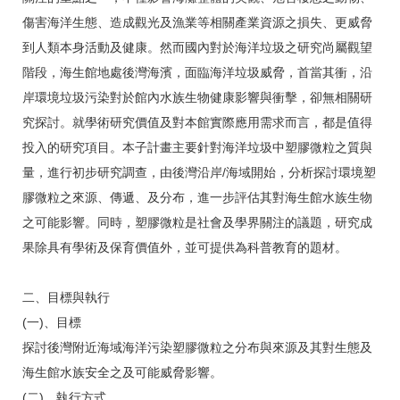
傷害海洋生態、造成觀光及漁業等相關產業資源之損失、更威脅
到人類本身活動及健康。然而國內對於海洋垃圾之研究尚屬觀望
階段，海生館地處後灣海濱，面臨海洋垃圾威脅，首當其衝，沿
岸環境垃圾污染對於館內水族生物健康影響與衝擊，卻無相關研
究探討。就學術研究價值及對本館實際應用需求而言，都是值得
投入的研究項目。本子計畫主要針對海洋垃圾中塑膠微粒之質與
量，進行初步研究調查，由後灣沿岸/海域開始，分析探討環境塑
膠微粒之來源、傳遞、及分布，進一步評估其對海生館水族生物
之可能影響。同時，塑膠微粒是社會及學界關注的議題，研究成
果除具有學術及保育價值外，並可提供為科普教育的題材。
二、目標與執行
(一)、目標
探討後灣附近海域海洋污染塑膠微粒之分布與來源及其對生態及
海生館水族安全之及可能威脅影響。
(二)、執行方式