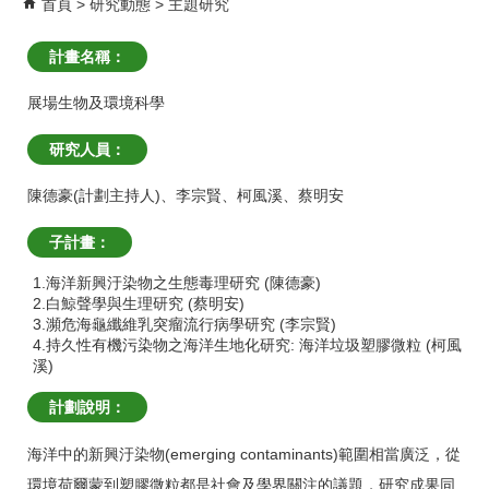
首頁
研究動態
主題研究
計畫名稱：
展場生物及環境科學
研究人員：
陳德豪(計劃主持人)
、
李宗賢
、
柯風溪
、
蔡明安
子計畫：
1.海洋新興汙染物之生態毒理研究 (陳德豪)
2.白鯨聲學與生理研究 (蔡明安)
3.瀕危海龜纖維乳突瘤流行病學研究 (李宗賢)
4.持久性有機污染物之海洋生地化研究: 海洋垃圾塑膠微粒 (柯風
溪)
計劃說明：
海洋中的新興汙染物(emerging contaminants)範圍相當廣泛，從
環境荷爾蒙到塑膠微粒都是社會及學界關注的議題，研究成果同