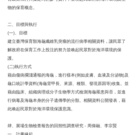
物的保育概念。
二、目標與執行
(一)、目標
建立臺灣保育類海龜纖維乳突瘤的流行病學相關資料，讓民眾了
解政府在保育工作上投注的努力並喚起民眾對於海洋環境的保
護。
(二)執行方式
藉由傷病擱淺通報的海龜，進行樣本(例如皮膚、血液及分泌物)及
龜口統計學資料(海龜背甲長、來源、種類、發現原因等)收集。並
藉由臨床、組織病理或分子生物學方式檢測海龜罹患與否，並進
行病毒及海龜本身的分子遺傳學的分類。相關資料公開發表，藉
此喚起民眾對於海洋環境保護意識。
肆、展場生物檢查報告的回朔性調查研究 - 周偉融、李宗賢
一、計畫緣起