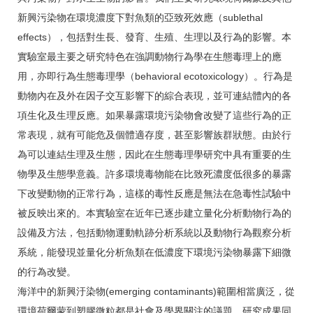
新興污染物在環境濃度下對魚類的亞致死效應（sublethal
effects），包括對生長、發育、生殖、生理以及行為的影響。本
實驗室最主要之研究特色在強調動物行為學在生態毒理上的應
用，亦即行為生態毒理學（behavioral ecotoxicology）。行為是
動物內在及外在因子交互影響下的綜合表現，並可連結體內的各
項生化及生理反應。如果暴露環境污染物會改變了這些行為的正
常表現，就有可能危及個體適存度，甚至影響族群狀態。由於行
為可以連結生理及生態，因此在生態毒理學研究中具有重要的生
物學及生態學意義。許多環境毒物能在比致死濃度低很多的暴露
下改變動物的正常行為，這樣的毒性反應是無法在急毒性試驗中
被反映出來的。本實驗室在近年已逐步建立量化分析動物行為的
設備及方法，包括動物運動軌跡分析系統以及動物行為觀察分析
系統，能發現並量化分析魚類在低濃度下環境污染物暴露下細微
的行為改變。
海洋中的新興汙染物(emerging contaminants)範圍相當廣泛，從
環境荷爾蒙到塑膠微粒都是社會及學界關注的議題，研究成果同