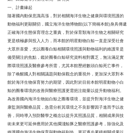
一、計畫緣起
隨著國內動保意識高漲，對於相關海洋生物之健康與環境照護的
動物福利更顯關切，國立海洋生物博物館(以下簡稱本館)身具傳遞
正確海洋生態保育理念之重責，對於保育類海洋生物之相關研究
更是積極參與投入人力，而本館的明星動物白鯨一直是深受社會
大眾所喜愛，尤以圈養白鯨相關環境照護與動物福利的維護常是
備受關注的焦點，鑑於圈養白鯨研究資料相對匱乏，無法滿足實
際環境照護及醫療參考所需，尤其本館歷經數頭白鯨死亡事件，
除了喚醒國人對相關議題與動保觀念的重視外，更加深大眾對本
館於海洋生物保育努力的期望，因此對於目前本館明星動物小白
鯨的圈養環境的改善與醫療照護更需挹注能量以提升動物福利。
為改善國內海洋生物如白鯨之圈養環境，並提升對海洋生物之健
康監測與醫療品質，急需分析其環境之不良影響因子進而予以改
善，同時導入預防醫學之概念以提升其照護品質，相關成果與技
術未來更可延伸應用於其他擱淺鯨豚之醫療照護參考，除強化及
維護國內海洋生物保育與動物福利外，更可逐步累積相關成果以