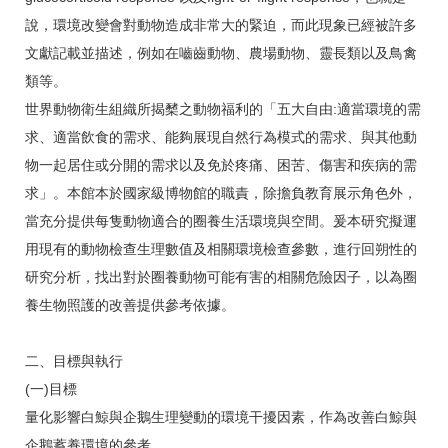
說，環境改變會對動物造成非常大的緊迫，而此現象已經被許多
文獻記載並描述，例如在嚙齒動物、農場動物、靈長類以及鳥禽
類等。
世界動物衛生組織所揭櫫之動物福利的「五大自由:適當環境的需
求、適當飲食的需求、能夠展現自然行為模式的需求、與其他動
物一起居住或分開的需求以及免於疼痛、困苦、傷害和疾病的需
求」。本館本於國家級博物館的職責，除擔負教育展示角色外，
當充分提供每隻動物適合的圈養生活環境與空間。爰本研究擬運
用現有的動物檢查生理數值及相關環境檢查參數，進行回朔性的
研究分析，找出對於圈養動物可能有害的相關危險因子，以為圈
養生物照護的改善提供參考依據。
二、目標與執行
(一)目標
量化影響白鯨與企鵝生理變動的環境干擾因素，作為改善白鯨與
企鵝蓄養環境的參考。