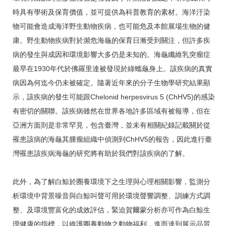
時具有學術及保育價值，並可提供為科普教育的素材。海洋汙染
物可能會造成海洋野生動物疾病，也可能危及本館展場生物的健
康。野生動物疾病對於瀕危海龜的保育日漸受到關注，但許多疾
病的發生與成因和環境影響大多仍是未知的。海龜纖維乳突瘤症
最早在1930年代於佛羅里達被發現於綠蠵龜身上。該疾病的真實
病因為何迄今仍未被確定。隨著近年來的分子生物學研究結果顯
示，該疾病的發生可能跟Chelonid herpesvirus 5 (ChHV5)的感染
有密切的關聯。該疾病雖然在世界各地許多區域有被報導，但在
亞洲方面則是非常罕見，包含臺灣，並未有相關紀錄記載關於從
罹患該病的海龜其腫瘤組織中偵測到ChHV5的報告，因此進行臺
灣罹患該疾病海龜的研究將有助於我們對該疾病的了解。
此外，為了解白鯨於圈養環境下之生理與心理相關影響，監測分
析環境中背景噪音與白鯨叫聲可用於環境聲響調整、訓練方式調
整、及環境豐富化的成效評估，緊迫賀爾蒙分析亦可作為白鯨生
理健康的指標，以維護圈養動物之動物福利，進而達到展示品質