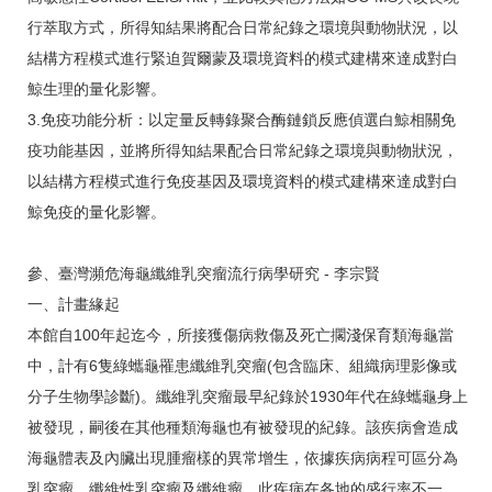
行萃取方式，所得知結果將配合日常紀錄之環境與動物狀況，以
結構方程模式進行緊迫賀爾蒙及環境資料的模式建構來達成對白
鯨生理的量化影響。
3.免疫功能分析：以定量反轉錄聚合酶鏈鎖反應偵選白鯨相關免
疫功能基因，並將所得知結果配合日常紀錄之環境與動物狀況，
以結構方程模式進行免疫基因及環境資料的模式建構來達成對白
鯨免疫的量化影響。
參、臺灣瀕危海龜纖維乳突瘤流行病學研究 - 李宗賢
一、計畫緣起
本館自100年起迄今，所接獲傷病救傷及死亡擱淺保育類海龜當
中，計有6隻綠蠵龜罹患纖維乳突瘤(包含臨床、組織病理影像或
分子生物學診斷)。纖維乳突瘤最早紀錄於1930年代在綠蠵龜身上
被發現，嗣後在其他種類海龜也有被發現的紀錄。該疾病會造成
海龜體表及內臟出現腫瘤樣的異常增生，依據疾病病程可區分為
乳突瘤、纖維性乳突瘤及纖維瘤。此疾病在各地的盛行率不一