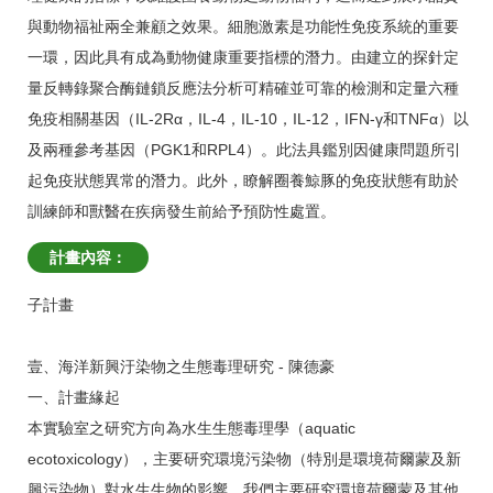
與動物福祉兩全兼顧之效果。細胞激素是功能性免疫系統的重要
一環，因此具有成為動物健康重要指標的潛力。由建立的探針定
量反轉錄聚合酶鏈鎖反應法分析可精確並可靠的檢測和定量六種
免疫相關基因（IL-2Rα，IL-4，IL-10，IL-12，IFN-γ和TNFα）以
及兩種參考基因（PGK1和RPL4）。此法具鑑別因健康問題所引
起免疫狀態異常的潛力。此外，瞭解圈養鯨豚的免疫狀態有助於
訓練師和獸醫在疾病發生前給予預防性處置。
計畫內容：
子計畫
壹、海洋新興汙染物之生態毒理研究 - 陳德豪
一、計畫緣起
本實驗室之研究方向為水生生態毒理學（aquatic
ecotoxicology），主要研究環境污染物（特別是環境荷爾蒙及新
興污染物）對水生生物的影響。我們主要研究環境荷爾蒙及其他