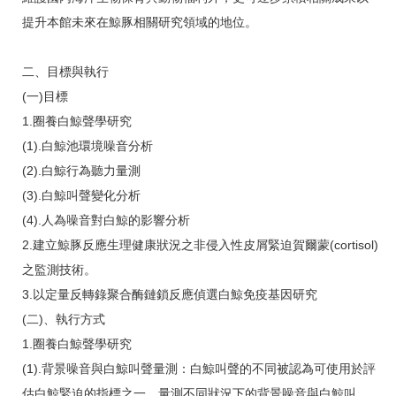
提升本館未來在鯨豚相關研究領域的地位。
二、目標與執行
(一)目標
1.圈養白鯨聲學研究
(1).白鯨池環境噪音分析
(2).白鯨行為聽力量測
(3).白鯨叫聲變化分析
(4).人為噪音對白鯨的影響分析
2.建立鯨豚反應生理健康狀況之非侵入性皮屑緊迫賀爾蒙(cortisol)
之監測技術。
3.以定量反轉錄聚合酶鏈鎖反應偵選白鯨免疫基因研究
(二)、執行方式
1.圈養白鯨聲學研究
(1).背景噪音與白鯨叫聲量測：白鯨叫聲的不同被認為可使用於評
估白鯨緊迫的指標之一。量測不同狀況下的背景噪音與白鯨叫