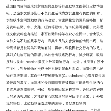
茲因國內目前並未針對白鯨與企鵝等野生動物之圈養訂定標準規
範，然諸多文獻亦指出不良的生活環境對於生物有負面的影響，
例如狹小空間對動物的行為改變，會讓動物變的更具侵略性，部
分資料在豬、牛、火雞、瞪羚等動物，皆有紀錄可參酌。此外過
往文獻資料也有描述，家畜如豬和綿羊在狹小空間中，會出現久
坐和久站不動的異常行為，且其生長能力會變差的情況出現。這
些異常都是被認為和緊迫有關。再者，動物間社交行為的缺乏，
其對於動物可能的影響，比如會出現逃跑行為、減少玩耍、吸速
度加快及血中cortisol濃度上升等緊迫行為。此外，被圈養在狹小
空間中，對於動物的交感神經系統影響非常深遠，而這也表示動
物在這段期間，其血中兒茶酚胺激素(Catecholamine)濃度都是處
於較高的濃度，而這樣的長時間影響也被指出可能會對生物的心
血管系統造成損害。例如，鳥類被囚禁過程當中，必須經過好幾
天的適應與調節，才能使其心跳加速的情況回復至正常。此外環
境的變動，比如動物面臨環境的改變，會促進動物的
glucocorticoid response 以及fight-or-flight response，也就是