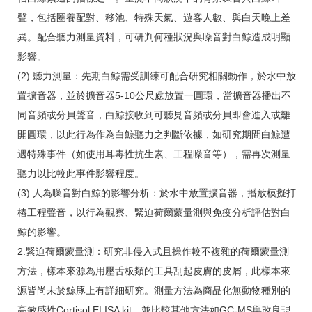
聲，包括圈養配對、移池、特殊天氣、遊客人數、與白天晚上差
異。配合聽力測量資料，可研判何種狀況與噪音對白鯨造成明顯
影響。
(2).聽力測量：先期白鯨需受訓練可配合研究相關動作，於水中放
置擴音器，並於擴音器5-10公尺處放置一圓環，當擴音器播出不
同音頻或分貝聲音，白鯨接收到可聽見音頻或分貝即會進入或離
開圓環，以此行為作為白鯨聽力之判斷依據，如研究期間白鯨遭
遇特殊事件（如使用耳毒性抗生素、工程噪音等），需再次測量
聽力以比較此事件影響程度。
(3).人為噪音對白鯨的影響分析：於水中放置擴音器，播放模擬打
樁工程聲音，以行為觀察、緊迫荷爾蒙量測與免疫分析評估對白
鯨的影響。
2.緊迫荷爾蒙量測：研究非侵入式且操作較不複雜的荷爾蒙量測
方法，樣本來源為用壓舌板類的工具刮起皮膚的皮屑，此樣本來
源皆尚未於鯨豚上有詳細研究。測量方法為商品化無動物種別的
高敏感性Cortisol ELISA kit，並比較其他方法如GC-MS與改良現