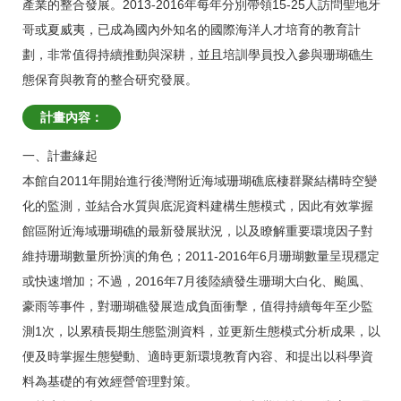
產業的整合發展。2013-2016年每年分別帶領15-25人訪問聖地牙
哥或夏威夷，已成為國內外知名的國際海洋人才培育的教育計
劃，非常值得持續推動與深耕，並且培訓學員投入參與珊瑚礁生
態保育與教育的整合研究發展。
計畫內容：
一、計畫緣起
本館自2011年開始進行後灣附近海域珊瑚礁底棲群聚結構時空變
化的監測，並結合水質與底泥資料建構生態模式，因此有效掌握
館區附近海域珊瑚礁的最新發展狀況，以及瞭解重要環境因子對
維持珊瑚數量所扮演的角色；2011-2016年6月珊瑚數量呈現穩定
或快速增加；不過，2016年7月後陸續發生珊瑚大白化、颱風、
豪雨等事件，對珊瑚礁發展造成負面衝擊，值得持續每年至少監
測1次，以累積長期生態監測資料，並更新生態模式分析成果，以
便及時掌握生態變動、適時更新環境教育內容、和提出以科學資
料為基礎的有效經營管理對策。