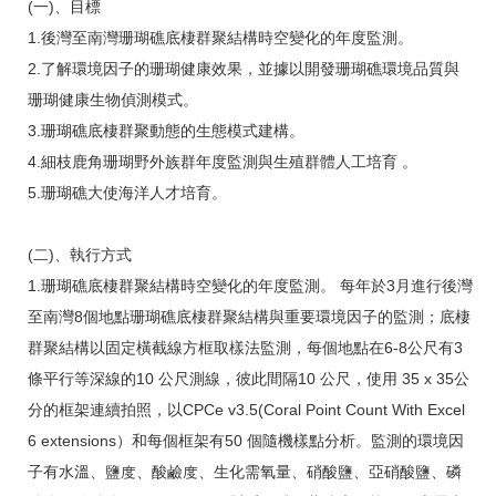
(一)、目標
1.後灣至南灣珊瑚礁底棲群聚結構時空變化的年度監測。
2.了解環境因子的珊瑚健康效果，並據以開發珊瑚礁環境品質與
珊瑚健康生物偵測模式。
3.珊瑚礁底棲群聚動態的生態模式建構。
4.細枝鹿角珊瑚野外族群年度監測與生殖群體人工培育 。
5.珊瑚礁大使海洋人才培育。
(二)、執行方式
1.珊瑚礁底棲群聚結構時空變化的年度監測。 每年於3月進行後灣
至南灣8個地點珊瑚礁底棲群聚結構與重要環境因子的監測；底棲
群聚結構以固定橫截線方框取樣法監測，每個地點在6-8公尺有3
條平行等深線的10 公尺測線，彼此間隔10 公尺，使用 35 x 35公
分的框架連續拍照，以CPCe v3.5(Coral Point Count With Excel
6 extensions）和每個框架有50 個隨機樣點分析。監測的環境因
子有水溫、鹽度、酸鹼度、生化需氧量、硝酸鹽、亞硝酸鹽、磷