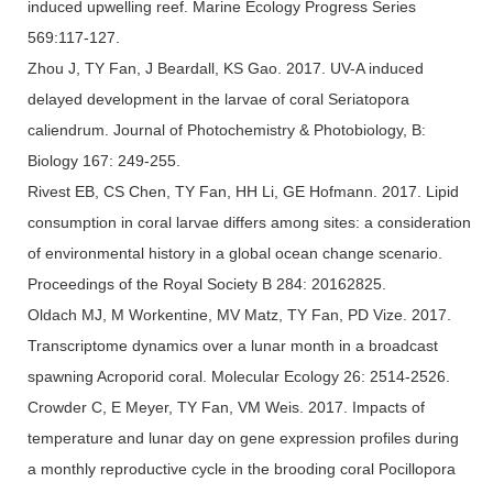
induced upwelling reef. Marine Ecology Progress Series
569:117-127.
Zhou J, TY Fan, J Beardall, KS Gao. 2017. UV-A induced
delayed development in the larvae of coral Seriatopora
caliendrum. Journal of Photochemistry & Photobiology, B:
Biology 167: 249-255.
Rivest EB, CS Chen, TY Fan, HH Li, GE Hofmann. 2017. Lipid
consumption in coral larvae differs among sites: a consideration
of environmental history in a global ocean change scenario.
Proceedings of the Royal Society B 284: 20162825.
Oldach MJ, M Workentine, MV Matz, TY Fan, PD Vize. 2017.
Transcriptome dynamics over a lunar month in a broadcast
spawning Acroporid coral. Molecular Ecology 26: 2514-2526.
Crowder C, E Meyer, TY Fan, VM Weis. 2017. Impacts of
temperature and lunar day on gene expression profiles during
a monthly reproductive cycle in the brooding coral Pocillopora