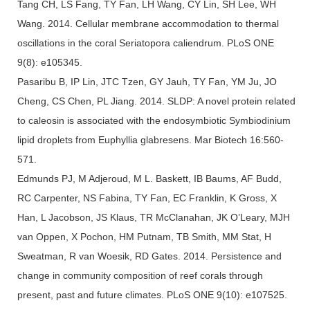
Tang CH, LS Fang, TY Fan, LH Wang, CY Lin, SH Lee, WH
Wang. 2014. Cellular membrane accommodation to thermal
oscillations in the coral Seriatopora caliendrum. PLoS ONE
9(8): e105345.
Pasaribu B, IP Lin, JTC Tzen, GY Jauh, TY Fan, YM Ju, JO
Cheng, CS Chen, PL Jiang. 2014. SLDP: A novel protein related
to caleosin is associated with the endosymbiotic Symbiodinium
lipid droplets from Euphyllia glabresens. Mar Biotech 16:560-
571.
Edmunds PJ, M Adjeroud, M L. Baskett, IB Baums, AF Budd,
RC Carpenter, NS Fabina, TY Fan, EC Franklin, K Gross, X
Han, L Jacobson, JS Klaus, TR McClanahan, JK O’Leary, MJH
van Oppen, X Pochon, HM Putnam, TB Smith, MM Stat, H
Sweatman, R van Woesik, RD Gates. 2014. Persistence and
change in community composition of reef corals through
present, past and future climates. PLoS ONE 9(10): e107525.