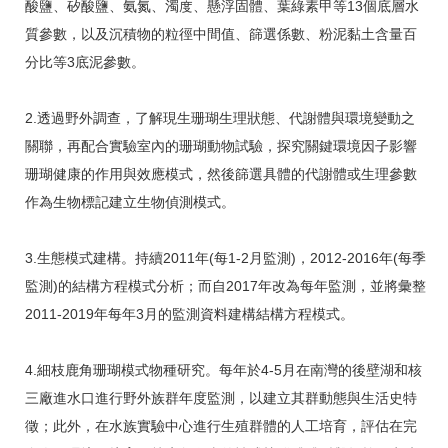
酸鹽、矽酸鹽、氨氮、濁度、懸浮固體、葉綠素甲等13個底層水
質參數，以及沉積物的粒徑中間值、篩選係數、粉泥黏土含量百
分比等3底泥參數。
2.透過野外調查，了解現生珊瑚生理狀態、代謝體與環境變動之
關聯，再配合實驗室內的珊瑚動物試驗，探究關鍵環境因子影響
珊瑚健康的作用與效應模式，然後篩選具體的代謝體或生理參數
作為生物標記建立生物偵測模式。
3.生態模式建構。持續2011年(每1-2月監測)，2012-2016年(每季
監測)的結構方程模式分析；而自2017年改為每年監測，並將彙整
2011-2019年每年3月的監測資料建構結構方程模式。
4.細枝鹿角珊瑚模式物種研究。每年於4-5月在南灣的後壁湖和核
三廠進水口進行野外族群年度監測，以建立其群動態與生活史特
徵；此外，在水族實驗中心進行生殖群體的人工培育，評估在完