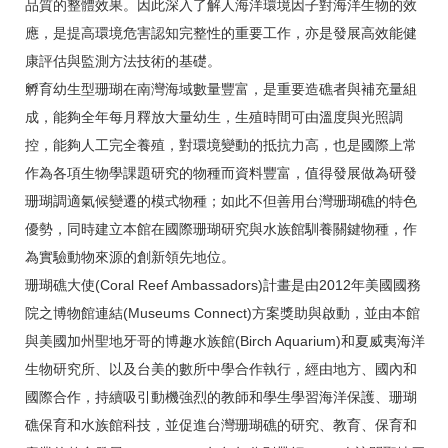
品質的整體效果。因此深入了解人海洋環境因子對海洋生物的效
應，是提高環境危害認知完整性的重要工作，亦是發展高效能健
康評估與監測方法技術的基礎。
孵育幼生型珊瑚在南灣海域數量豐富，是重要造礁者與補充量組
成，能夠全年每月釋放大量幼生，生殖時間可由溫度與光照調
控，能夠人工完全養殖，對環境變動的抵抗力高，也是國際上常
作為各項生物學課題研究的物種而資料豐富，值得發展做為研發
珊瑚調適氣候變遷的模式物種；如此不但善用台灣珊瑚礁的特色
優勢，同時建立本館在國際珊瑚研究與水族館馴養關鍵物種，作
為實驗動物來源的創新領先地位。
珊瑚礁大使(Coral Reef Ambassadors)計畫是由2012年美國國務
院之博物館連結(Museums Connect)方案獎助與啟動，並由本館
與美國加州聖地牙哥的博趣水族館(Birch Aquarium)和夏威夷海洋
生物研究所、以及台美的數所中學合作執行，經由地方、國內和
國際合作，持續吸引動機強烈的教師和學生學習海洋保護、珊瑚
礁保育和水族館科技，並促進台灣珊瑚礁的研究、教育、保育和