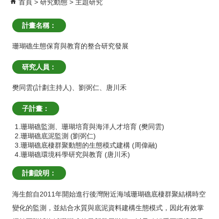
首頁
研究動態
主題研究
計畫名稱：
珊瑚礁生態保育與教育的整合研究發展
研究人員：
樊同雲(計劃主持人)
、
劉弼仁
、
唐川禾
子計畫：
1.珊瑚礁監測、珊瑚培育與海洋人才培育 (樊同雲)
2.珊瑚礁底泥監測 (劉弼仁)
3.珊瑚礁底棲群聚動態的生態模式建構 (周偉融)
4.珊瑚礁環境科學研究與教育 (唐川禾)
計劃說明：
海生館自2011年開始進行後灣附近海域珊瑚礁底棲群聚結構時空
變化的監測，並結合水質與底泥資料建構生態模式，因此有效掌