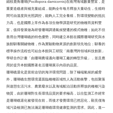
細枝鹿角珊瑚(Pocillopora damicornis)在南灣海域數量豐富，是
重要造礁者與補充量組成，能夠全年每月釋放大量幼生，生殖時
間可由溫度與光照調控，能夠人工完全養殖，對環境變動的抵抗
力高，也是國際上常作為各項生物學課題研究的物種而資料豐
富，值得發展做為研發珊瑚調適氣候變遷的模式物種；如此不但
善用台灣珊瑚礁的特色優勢，同時建立本館在國際珊瑚研究與水
族館馴養關鍵物種，作為實驗動物來源的創新領先地位；馴養的
標準操作流程也可結合本館與工研院「南臺灣跨領域科技創新」
學研合作計畫「由珊瑚農場邁向珊瑚工廠的轉型升級」，並且應
用於提升本館國際著名活珊瑚展示內容的品質。
珊瑚礁退化是當前迫切的海洋環境問題，除了極端氣候的威脅
外，珊瑚礁生態環境還面臨種種區域性人為活動衝擊，包括聚落
與遊憩生活污水、農業廢水以及海域船泊活動所釋放的種種污染
物質，由於珊瑚對生長環境品質的要求極高，以往監測工作經常
是珊瑚礁退化被發現在前，而後才發覺環境已然惡化，顯見僅海
域污染檢測已無法滿足珊瑚礁環境健康監測的需求。因此，進一