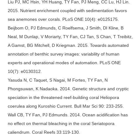
Liu PJ, MC Hsin, YH Huang, TY Fan, PJ Meng, CC Lu, HJ Lin.
2015. Nutrient enrichment coupled with sedimentation favors
sea anemones over corals. PLoS ONE 10(4): e0125175.
Beijbom O, PJ Edmunds, C Roelfsema, J Smith, DI Kline, B
Neal, M Dunlap, V Moriarty, TY Fan, CJ Tan, S Chan, T Treibitz,
A Gamst, BG Mitchell, D Kriegman. 2015. Towards automated
annotation of benthic survey images: variability of human
experts and operational modes of automation. PLoS ONE
10(7): e0130312.
Yasuda N, C Taquet, S Nagai, M Fortes, TY Fan, N
Phongsuwan, K Nadaoka. 2014. Genetic structure and cryptic
speciation in the threatened reef-building coral Heliopora
coerulea along Kuroshio Current. Bull Mar Sci 90: 233-255.
Wall CB, TY Fan, PJ Edmunds. 2014. Ocean acidification has
no effect on thermal bleaching in the coral Seriatopora
caliendrum. Coral Reefs 33:119-130.