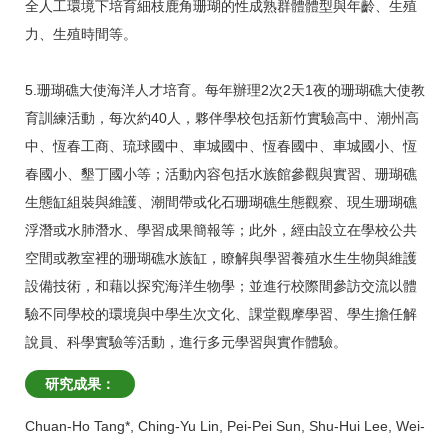
全人工環境下培育細枝鹿角珊瑚的性成熟群體體型與年齡、生殖
力、生殖時間等。
5.珊瑚礁大使海洋人才培育。每年辦理2次2天1夜的珊瑚礁大使教
育訓練活動，每次約40人，夥伴學校包括新竹實驗高中、潮州高
中、恆春工商、琉球國中、車城國中、恆春國中、車城國小、恆
春國小、墾丁國小等；活動內容包括水族館參觀與實習、珊瑚礁
生態缸組裝與維護、潮間帶或化石珊瑚礁生態觀察、現生珊瑚礁
浮潛或水肺潛水、學習成果簡報等；此外，經由設立在學校公共
空間或教室裡的珊瑚礁水族缸，瞭解與學習養殖水生生物與維護
設備技術，和藉以探究海洋生物學；並進行校際間參訪交流以體
驗不同學校的環境與中學生次文化、課堂觀摩學習、學生擔任解
說員、科學實驗等活動，進行多元學習與實作體驗。
研究成果：
Chuan-Ho Tang*, Ching-Yu Lin, Pei-Pei Sun, Shu-Hui Lee, Wei-