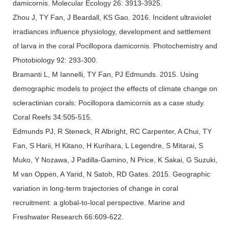
damicornis. Molecular Ecology 26: 3913-3925.
Zhou J, TY Fan, J Beardall, KS Gao. 2016. Incident ultraviolet
irradiances influence physiology, development and settlement
of larva in the coral Pocillopora damicornis. Photochemistry and
Photobiology 92: 293-300.
Bramanti L, M Iannelli, TY Fan, PJ Edmunds. 2015. Using
demographic models to project the effects of climate change on
scleractinian corals: Pocillopora damicornis as a case study.
Coral Reefs 34:505-515.
Edmunds PJ, R Steneck, R Albright, RC Carpenter, A Chui, TY
Fan, S Harii, H Kitano, H Kurihara, L Legendre, S Mitarai, S
Muko, Y Nozawa, J Padilla-Gamino, N Price, K Sakai, G Suzuki,
M van Oppen, A Yarid, N Satoh, RD Gates. 2015. Geographic
variation in long-term trajectories of change in coral
recruitment: a global-to-local perspective. Marine and
Freshwater Research 66:609-622.