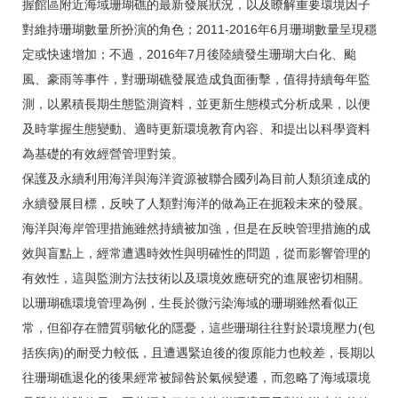
握館區附近海域珊瑚礁的最新發展狀況，以及瞭解重要環境因子
對維持珊瑚數量所扮演的角色；2011-2016年6月珊瑚數量呈現穩
定或快速增加；不過，2016年7月後陸續發生珊瑚大白化、颱
風、豪雨等事件，對珊瑚礁發展造成負面衝擊，值得持續每年監
測，以累積長期生態監測資料，並更新生態模式分析成果，以便
及時掌握生態變動、適時更新環境教育內容、和提出以科學資料
為基礎的有效經營管理對策。
保護及永續利用海洋與海洋資源被聯合國列為目前人類須達成的
永續發展目標，反映了人類對海洋的做為正在扼殺未來的發展。
海洋與海岸管理措施雖然持續被加強，但是在反映管理措施的成
效與盲點上，經常遭遇時效性與明確性的問題，從而影響管理的
有效性，這與監測方法技術以及環境效應研究的進展密切相關。
以珊瑚礁環境管理為例，生長於微污染海域的珊瑚雖然看似正
常，但卻存在體質弱敏化的隱憂，這些珊瑚往往對於環境壓力(包
括疾病)的耐受力較低，且遭遇緊迫後的復原能力也較差，長期以
往珊瑚礁退化的後果經常被歸咎於氣候變遷，而忽略了海域環境