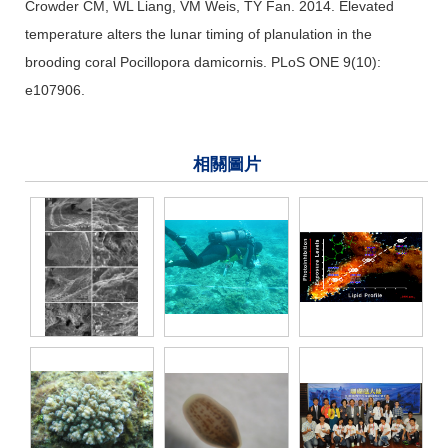
Crowder CM, WL Liang, VM Weis, TY Fan. 2014. Elevated
temperature alters the lunar timing of planulation in the
brooding coral Pocillopora damicornis. PLoS ONE 9(10):
e107906.
相關圖片