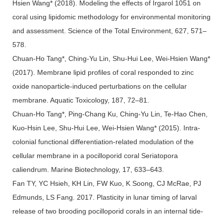
Hsien Wang* (2018). Modeling the effects of Irgarol 1051 on
coral using lipidomic methodology for environmental monitoring
and assessment. Science of the Total Environment, 627, 571–
578.
Chuan-Ho Tang*, Ching-Yu Lin, Shu-Hui Lee, Wei-Hsien Wang*
(2017). Membrane lipid profiles of coral responded to zinc
oxide nanoparticle-induced perturbations on the cellular
membrane. Aquatic Toxicology, 187, 72–81.
Chuan-Ho Tang*, Ping-Chang Ku, Ching-Yu Lin, Te-Hao Chen,
Kuo-Hsin Lee, Shu-Hui Lee, Wei-Hsien Wang* (2015). Intra-
colonial functional differentiation-related modulation of the
cellular membrane in a pocilloporid coral Seriatopora
caliendrum. Marine Biotechnology, 17, 633–643.
Fan TY, YC Hsieh, KH Lin, FW Kuo, K Soong, CJ McRae, PJ
Edmunds, LS Fang. 2017. Plasticity in lunar timing of larval
release of two brooding pocilloporid corals in an internal tide-