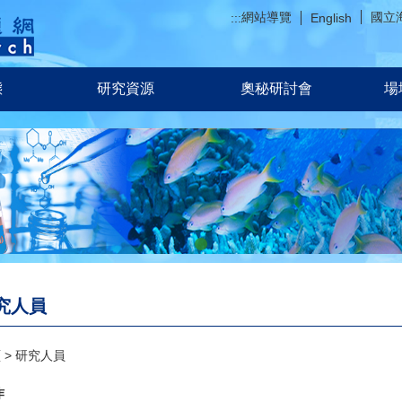
網站導覽
國立
:::
English
態
研究資源
奧秘研討會
場
究人員
頁
研究人員
作