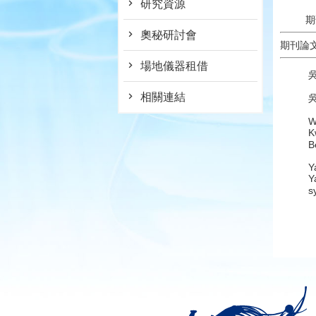
研究資源
期
奧秘研討會
期刊論
場地儀器租借
相關連結
吳
W
K
B
Y
Y
s