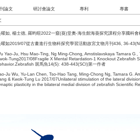
刊論文
研討會論文
專利
專書
文
吳曜如, 楊士德, 羅昀暄2022一窺(葵)堂奧-海生館海葵探究課程分享國科
曜如2019/07從古畫進行生物科探究學習活動故宮文物月刊436, 36-43(No
u Yao-Ju, Hsu Mao-Ting, Ng Ming-Chong, Amstislavskaya Tamara G., T
wok-Tung2017/08Fragile X Mental Retardation-1 Knockout Zebrafish S
ehavior.Zebrafish 斑馬魚14(5): 438-443(SCI)第一作者
ao-Ju Wu, Yu-Lan Chen, Tso-Hao Tang, Ming-Chong Ng, Tamara G. Amst
ang & Kwok-Tung Lu 2017/07Unilateral stimulation of the lateral divisio
ynaptic plasticity in the bilateral medial division of zebrafish Scie