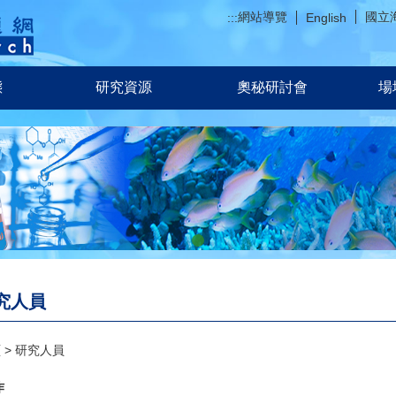
網站導覽
國立
:::
English
態
研究資源
奧秘研討會
場
究人員
頁
研究人員
作