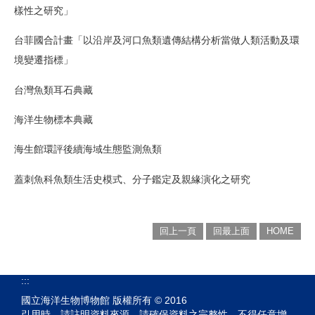
樣性之研究」
台菲國合計畫「以沿岸及河口魚類遺傳結構分析當做人類活動及環
境變遷指標」
台灣魚類耳石典藏
海洋生物標本典藏
海生館環評後續海域生態監測魚類
蓋刺魚科魚類生活史模式、分子鑑定及親緣演化之研究
回上一頁
回最上面
HOME
:::
國立海洋生物博物館 版權所有 © 2016
引用時，請註明資料來源，請確保資料之完整性，不得任意增