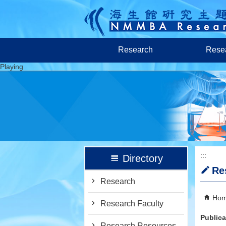
跳到主要內容區塊
Research
Resea
Playing
:::
:::
Directory
Re
Research
Ho
Research Faculty
Publica
Research Resources