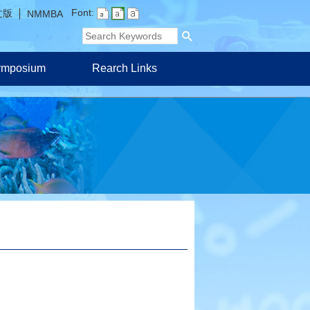
Font:
文版
NMMBA
Symposium
Rearch Links