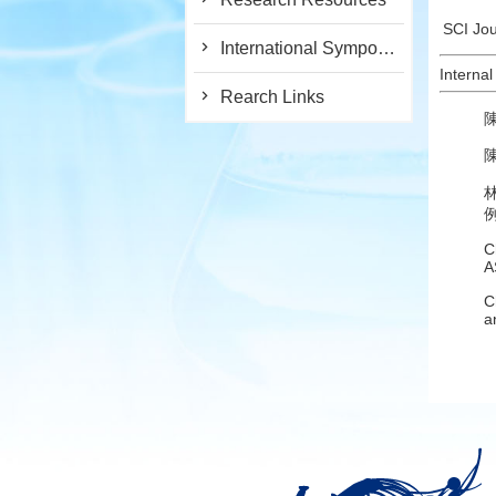
SCI Jou
International Symposium
Internal
Rearch Links
C
A
C
a