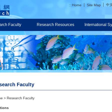
中
:::
Home
Site Map
rch Faculty
Research Resources
International 
search Faculty
me
Research Faculty
tions