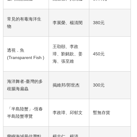
常見的有毒海洋生
李展榮、楊清閔
380元
物
王劭頤、李政
透視．魚
璋、劉銘欽、姜
450元
(Transparent Fish )
海、張至維
海洋舞者-臺灣的多
揭維邦/郭世杰
300元
歧腸海扁蟲
「半島陸蟹」-恆春
李政璋、邱郁文
暫無存貨
半島陸蟹導覽
蘭嶼海域最佳潛點
楊志仁、楊清