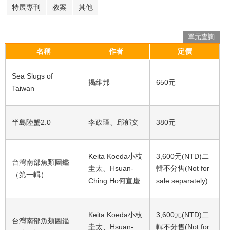
特展專刊
教案
其他
單元查詢
名稱
作者
定價
Sea Slugs of
揭維邦
650元
Taiwan
半島陸蟹2.0
李政璋、邱郁文
380元
Keita Koeda小枝
3,600元(NTD)二
台灣南部魚類圖鑑
圭太、Hsuan-
輯不分售(Not for
（第一輯）
Ching Ho何宣慶
sale separately)
Keita Koeda小枝
3,600元(NTD)二
台灣南部魚類圖鑑
圭太、Hsuan-
輯不分售(Not for