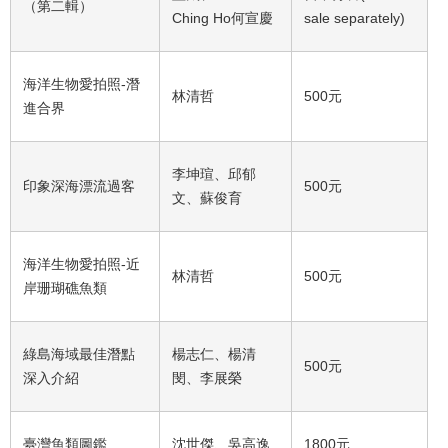
（第二輯）
Ching Ho何宣慶
sale separately)
海洋生物愛拍照-潛
林清哲
500元
進合界
李坤瑄、邱郁
印象深海漂流過客
500元
文、蘇俊育
海洋生物愛拍照-近
林清哲
500元
岸珊瑚礁魚類
綠島海域最佳潛點
楊志仁、楊清
500元
深入介紹
閔、李展榮
臺灣魚類圖鑑
沈世傑、吳高逸
1800元