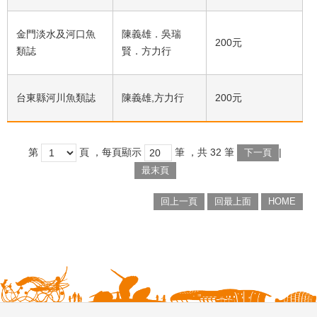
金門淡水及河口魚
陳義雄．吳瑞
200元
類誌
賢．方力行
台東縣河川魚類誌
陳義雄,方力行
200元
第
頁
，每頁顯示
筆
，共
32
筆
|
下一頁
最末頁
回上一頁
回最上面
HOME