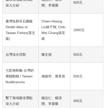
600元
深入介紹
閔、李展榮
臺灣魚類耳石圖鑑
Chien-Hsiang
Otolith Atlas of
Lin林千翔, Chih-
1000元
Taiwan Fishes(英文
Wei Chang張至
版)
維
台灣淡水貝類
陳文德
500元
七彩海蛞蝓-台灣的
裸鰓動物 / Taiwan
揭維邦．詹景堯
500元
Nudibranchs
墾丁海域最佳潛點
楊志仁、楊清
400元
深入介紹
閔、李展榮