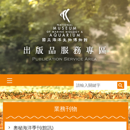
跳到主要內容區塊
:::
業務刊物
奧秘海洋季刊(館訊)