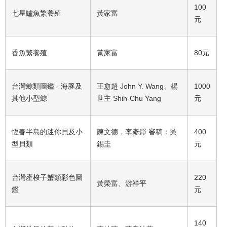
100
七星鱸魚繁養殖
黃家富
元
香魚繁養殖
黃家富
80元
台灣鯨類圖鑑 - 海豚及
王愈超 John Y. Wang、楊
1000
其他小型鯨
世主 Shih-Chu Yang
元
恆春半島的迷你貝及小
陳文德．李彥錚 審稿：吳
400
型貝類
錫圭
元
台灣產梭子蟹類彩色圖
220
黃榮富、游祥平
鑑
元
140