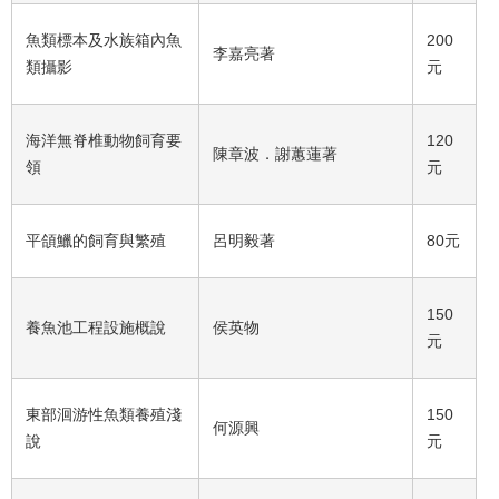
魚類標本及水族箱內魚
200
李嘉亮著
類攝影
元
海洋無脊椎動物飼育要
120
陳章波．謝蕙蓮著
領
元
平頜鱲的飼育與繁殖
呂明毅著
80元
150
養魚池工程設施概說
侯英物
元
東部洄游性魚類養殖淺
150
何源興
說
元