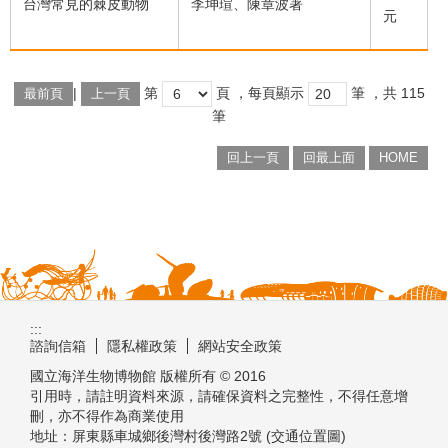
台灣常見的棘皮動物
李坤瑄、陳章波著
元
|
第
頁
，每頁顯示
筆
，共
115
最前頁
上一頁
筆
回上一頁
回最上面
HOME
:::
諮詢信箱
隱私權政策
網站安全政策
國立海洋生物博物館 版權所有 © 2016
引用時，請註明資料來源，請確保資料之完整性，不得任意增
刪，亦不得作為商業使用
地址：屏東縣車城鄉後灣村後灣路2號 (交通位置圖)