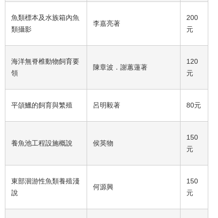
魚類標本及水族箱內魚
200
李嘉亮著
類攝影
元
海洋無脊椎動物飼育要
120
陳章波．謝蕙蓮著
領
元
平頜鱲的飼育與繁殖
呂明毅著
80元
150
養魚池工程設施概說
侯英物
元
東部洄游性魚類養殖淺
150
何源興
說
元