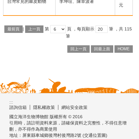
台灣常見的棘皮動物
李坤瑄、陳章波著
元
|
第
頁
，每頁顯示
筆
，共
115
最前頁
上一頁
筆
回上一頁
回最上面
HOME
:::
諮詢信箱
隱私權政策
網站安全政策
國立海洋生物博物館 版權所有 © 2016
引用時，請註明資料來源，請確保資料之完整性，不得任意增
刪，亦不得作為商業使用
地址：屏東縣車城鄉後灣村後灣路2號 (交通位置圖)