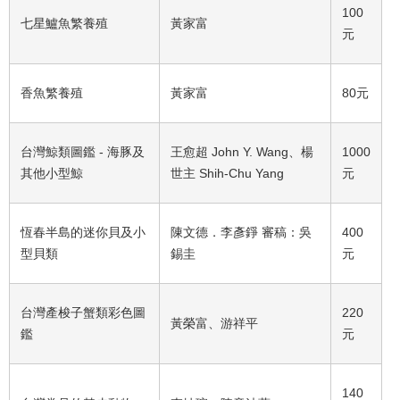
100
七星鱸魚繁養殖
黃家富
元
香魚繁養殖
黃家富
80元
台灣鯨類圖鑑 - 海豚及
王愈超 John Y. Wang、楊
1000
其他小型鯨
世主 Shih-Chu Yang
元
恆春半島的迷你貝及小
陳文德．李彥錚 審稿：吳
400
型貝類
錫圭
元
台灣產梭子蟹類彩色圖
220
黃榮富、游祥平
鑑
元
140