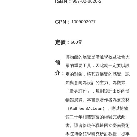
ISBN：
957-02-8620-2
GPN：
1009002077
定價：
600元
博物館的展覽是溝通學校及社會大
簡
眾的重要工具，因此就一定要以設
介：
定的對象，將其對展覽的感覺、認
知與意向為設計的主力、為觀眾
「量身訂作」，規劃設計出好的博
物館展覽。本書原著作者為麥克林
（KathleenMcLean），他以博物
館二十年相關豐富的經驗完成此
書。譯者徐純任職於國立臺南藝術
學院博物館學研究所副教授，從事