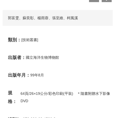
郭富雯、蘇奕彰、楊雨蓉、張至維、柯風溪
類別：
[技術叢書]
出版者：
國立海洋生物博物館
出版年月：
99年8月
規
64頁/26×19公分/彩色印刷(平裝) ＊隨書附贈水下影像
DVD
格：