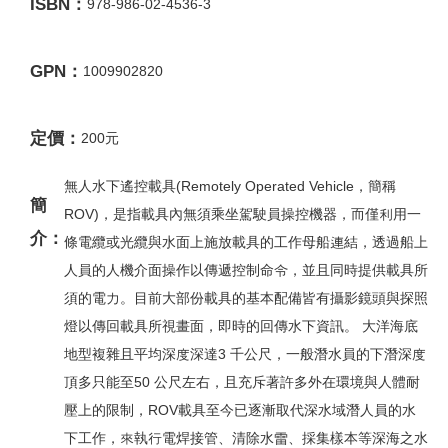
ISBN：
978-986-02-4536-3
GPN：
1009902820
定價：
200元
無人水下遙控載具(Remotely Operated Vehicle，簡稱
簡
ROV)，是指載具內無須乘坐駕駛員操控機器，而僅利用一
介：
條電纜或光纜與水面上施放載具的工作母船連結，透過船上
人員的人機介面操作以傳遞控制命令，並且同時提供載具所
須的電力。目前大部份載具的基本配備皆有攝影鏡頭與探照
燈以傳回載具所視畫面，即時的回傳水下資訊。 大洋海底
地型複雜且平均深度深達3 千公尺，一般潛水員的下潛深度
頂多只能至50 公尺左右，且充斥著許多外在環境與人體耐
壓上的限制，ROV載具至今已逐漸取代深水域潛人員的水
下工作，來執行電焊接管、清除水雷、採集樣本等深海之水