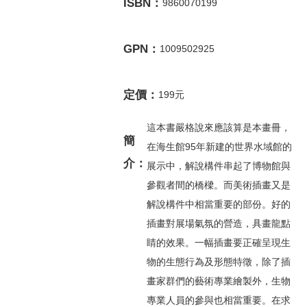
ISBN：
9860070199
GPN：
1009502925
定價：
199元
這本書嚴格說來應該算是本畫冊，
簡
在海生館95年新建的世界水域館的
介：
展示中，解說構件串起了博物館與
參觀者間的橋樑。而美術插畫又是
解說構件中相當重要的部份。好的
插畫對展場氣氛的營造，具畫龍點
睛的效果。一幅插畫要正確呈現生
物的生態行為及形態特徵，除了插
畫家群們的藝術專業繪製外，生物
專業人員的參與也相當重要。在求