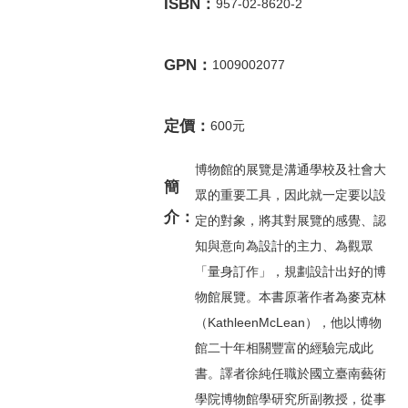
ISBN：
957-02-8620-2
GPN：
1009002077
定價：
600元
博物館的展覽是溝通學校及社會大
簡
眾的重要工具，因此就一定要以設
介：
定的對象，將其對展覽的感覺、認
知與意向為設計的主力、為觀眾
「量身訂作」，規劃設計出好的博
物館展覽。本書原著作者為麥克林
（KathleenMcLean），他以博物
館二十年相關豐富的經驗完成此
書。譯者徐純任職於國立臺南藝術
學院博物館學研究所副教授，從事