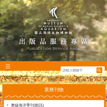
跳到主要內容區塊
:::
業務刊物
奧秘海洋季刊(館訊)