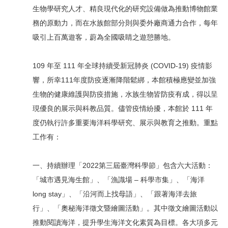
生物學研究人才、精良現代化的研究設備做為推動博物館業
務的原動力，而在水族館部分則與委外廠商通力合作，每年
吸引上百萬遊客，蔚為全國吸睛之遊憩勝地。
109 年至 111 年全球持續受新冠肺炎 (COVID-19) 疫情影
響，所幸111年度防疫逐漸降階鬆綁，本館積極應變並加強
生物的健康維護與防疫措施，水族生物皆防疫有成，得以呈
現優良的展示與科教品質。儘管疫情紛擾，本館於 111 年
度仍執行許多重要海洋科學研究、展示與教育之推動。重點
工作有：
一、持續辦理「2022第三屆臺灣科學節」包含六大活動：
「城市遇見海生館」、「漁識場 – 科學市集」、「海洋
long stay」、「沿河而上找母語」、「跟著海洋去旅
行」、「奧秘海洋徵文暨繪圖活動」。其中徵文繪圖活動以
推動閱讀海洋，提升學生海洋文化素質為目標。各大項多元