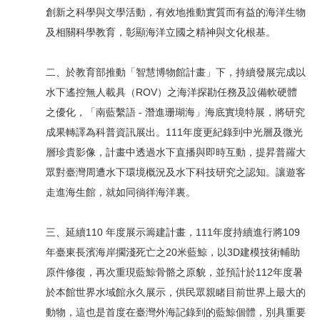
創新之科學與文學活動，有效地推動實質而有益的海洋生物
及相關科學教育，彰顯海洋立國之精神與文化根基。
二、於教育部推動「智慧博物館計畫」下，持續發展完成以
水下遙控無人載具（ROV）之海洋探勘任務及設備軟硬體
之優化，「南藍繫語 - 潛進珊瑚海」海底實境特展，將研究
成果轉譯為科普資訊展出。111年度更紀錄到中光層及微光
層珍貴影像，計畫中透過水下直播與即時互動，提昇普羅大
眾對臺灣周遭水下環境概況及水下科技研究之認知。讓遊客
走進海生館，就如同徜徉海洋裏。
三、延續110 年度展示籌建計畫，111年度持續進行將109
年臺東長濱海岸擱淺死亡之20米藍鯨，以3D建模技術輔助
原件修復，再次重現藍鯨骨骼之原貌，並預計於112年度暑
於本館世界水域館永久展示，供民眾親睹目前世界上最大的
動物，這也是首度在臺灣外海記錄到的藍鯨個體，別具重要