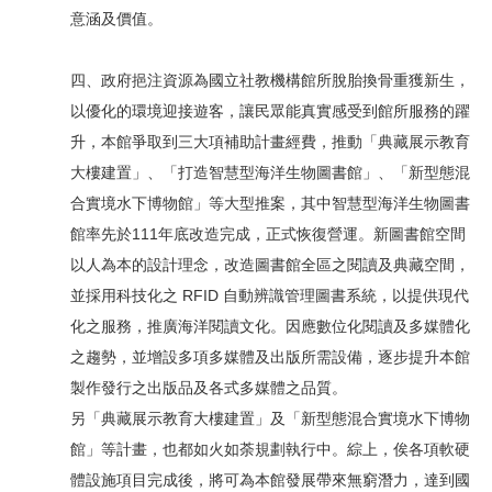
意涵及價值。
四、政府挹注資源為國立社教機構館所脫胎換骨重獲新生，
以優化的環境迎接遊客，讓民眾能真實感受到館所服務的躍
升，本館爭取到三大項補助計畫經費，推動「典藏展示教育
大樓建置」、「打造智慧型海洋生物圖書館」、「新型態混
合實境水下博物館」等大型推案，其中智慧型海洋生物圖書
館率先於111年底改造完成，正式恢復營運。新圖書館空間
以人為本的設計理念，改造圖書館全區之閱讀及典藏空間，
並採用科技化之 RFID 自動辨識管理圖書系統，以提供現代
化之服務，推廣海洋閱讀文化。因應數位化閱讀及多媒體化
之趨勢，並增設多項多媒體及出版所需設備，逐步提升本館
製作發行之出版品及各式多媒體之品質。
另「典藏展示教育大樓建置」及「新型態混合實境水下博物
館」等計畫，也都如火如荼規劃執行中。綜上，俟各項軟硬
體設施項目完成後，將可為本館發展帶來無窮潛力，達到國