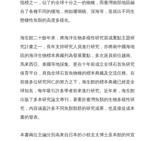
指標之一，佔了約全球十分之一的物種，而臺灣南部地區融
合了各種不同的棲地，例如珊瑚礁、深海等，造就出不同生
態棲性魚類的高度多樣化。
海生館二十餘年來，將海洋生物多樣性研究當成重點主題研
究計畫之一，長年支持研究人員進行研究，亦將南中國海地
區的海洋生物標本典藏列為發展重點，多次派員前往越南、
馬來西亞、泰國等地採集。更在十年前成立全球石首魚研究
保育平台，肩負全球石首魚物種的標本典藏及交流任務。在
前後多位研究同仁的努力之下，海生館的標本典藏已經是全
球知名，每年吸引許多學者前來進行研究。近年來，海生館
出版了多本研究論文專刊，著重於臺灣魚類的生物多樣性研
究，內容涵蓋許多不同魚類類群的研究成果，也直接促成本
書的發表。
本書兩位主編分別為來自日本的小枝圭太博士及本館的何宣