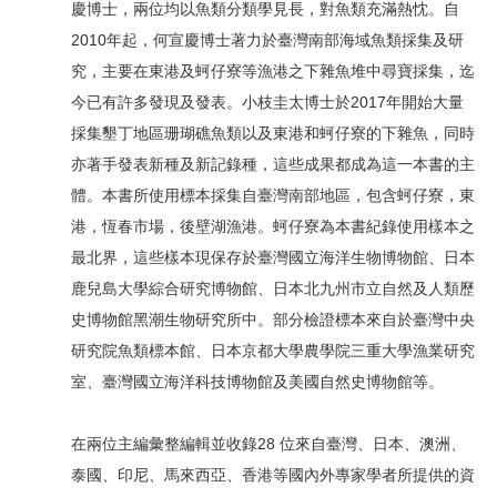
慶博士，兩位均以魚類分類學見長，對魚類充滿熱忱。自
2010年起，何宣慶博士著力於臺灣南部海域魚類採集及研
究，主要在東港及蚵仔寮等漁港之下雜魚堆中尋寶採集，迄
今已有許多發現及發表。小枝圭太博士於2017年開始大量
採集墾丁地區珊瑚礁魚類以及東港和蚵仔寮的下雜魚，同時
亦著手發表新種及新記錄種，這些成果都成為這一本書的主
體。本書所使用標本採集自臺灣南部地區，包含蚵仔寮，東
港，恆春市場，後壁湖漁港。蚵仔寮為本書紀錄使用樣本之
最北界，這些樣本現保存於臺灣國立海洋生物博物館、日本
鹿兒島大學綜合研究博物館、日本北九州市立自然及人類歷
史博物館黑潮生物研究所中。部分檢證標本來自於臺灣中央
研究院魚類標本館、日本京都大學農學院三重大學漁業研究
室、臺灣國立海洋科技博物館及美國自然史博物館等。
在兩位主編彙整編輯並收錄28 位來自臺灣、日本、澳洲、
泰國、印尼、馬來西亞、香港等國內外專家學者所提供的資