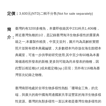
定價：
3,600元(NTD)二輯不分售(Not for sale separately)
臺灣約有3200多種魚，本書即收錄其中231科共1,406種，
簡
將近臺灣魚種的1/2，是記錄臺灣海洋生物多樣性的重要典
介：
籍之一;本書製作精美，中英文並列，圖片均為高解析實體
照片並附有標本典藏編號，大多數標本均存放在海生館標本
典藏室，可進一步供學術研究使用;其中至少有60種為本書
籌備過程所發表的新種;更多則可能為尚未發表的物種，因
此暫以相近種(cf.)或未鑑定種(sp.)呈現；另外有116種為臺
灣首次紀錄之物種。
臺灣南部地處於全球生物多樣性熱點「珊瑚金三角」的北
端，與廣大的南中國海周邊國家共享這豐富的海洋生物多樣
性資源。臺灣的魚類多樣性一直以來都是臺灣生物多樣性的