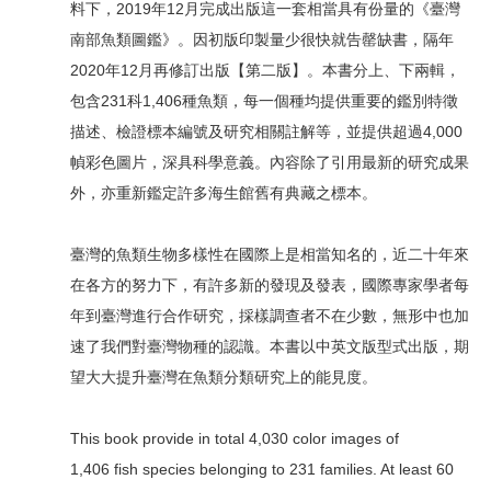
料下，2019年12月完成出版這一套相當具有份量的《臺灣
南部魚類圖鑑》。因初版印製量少很快就告罄缺書，隔年
2020年12月再修訂出版【第二版】。本書分上、下兩輯，
包含231科1,406種魚類，每一個種均提供重要的鑑別特徵
描述、檢證標本編號及研究相關註解等，並提供超過4,000
幀彩色圖片，深具科學意義。內容除了引用最新的研究成果
外，亦重新鑑定許多海生館舊有典藏之標本。
臺灣的魚類生物多樣性在國際上是相當知名的，近二十年來
在各方的努力下，有許多新的發現及發表，國際專家學者每
年到臺灣進行合作研究，採樣調查者不在少數，無形中也加
速了我們對臺灣物種的認識。本書以中英文版型式出版，期
望大大提升臺灣在魚類分類研究上的能見度。
This book provide in total 4,030 color images of
1,406 fish species belonging to 231 families. At least 60